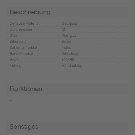
Beschreibung
Gehäuse Material
Gelbgold
Durchmesser
37
Glas
Plexiglas
Zifferblatt
Silber
Zahlen Zifferblatt
Index
Band Material
Rindsleder
Werk
1008BS
Aufzug
Handaufzug
Funktionen
-
Sonstiges