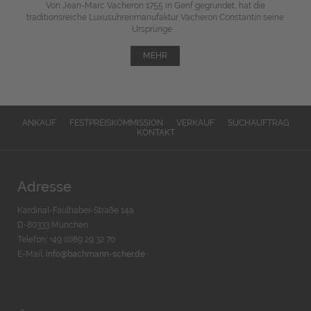
Von Jean-Marc Vacheron 1755 in Genf gegründet, hat die
traditionsreiche Luxusuhrenmanufaktur Vacheron Constantin seine
Ursprünge ...
MEHR
ANKAUF
FESTPREISKOMMISSION
VERKAUF
SUCHAUFTRAG
KONTAKT
Adresse
Kardinal-Faulhaber-Straße 14a
D-80333 München
Telefon: +49 (0)89 29 32 70
E-Mail:
info@bachmann-scher.de