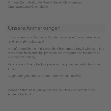
Vintage, Zentralsekunde, Genfer Siegel, Chronometer,
Originalzustand/Originalteile
Unsere Anmerkungen
This is a very good Vacheron Constantin vintage Chronometer Royal
ref.6340 in 18k yellow gold.
Manufactured in the mid 1960s, the Chronometer Royal with extra fine
movement finish and high precision, were regarded as top notch of
wrist watch making.
Very rare and fine collectors piece with all pices authentic from the
time.
Legendary gentlemans Chronometer with cal.1008BS
Please contact us if you want to sell your fine wrist watch or your
entire collection!