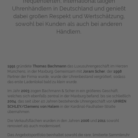
frequentierten, international tätigen
Uhrenhändlern in Deutschland und genießt
dabei großen Respekt und Wertschätzung,
sowohl bei Kunden als auch bei anderen
Händlern.
1991
gründete
Thomas Bachmann
das Luxusuhrengeschäft im Herzen
Münchens, in der Maxburg. Gemeinsam mit
Joram Scher
, der
1998
Partner der Firma wurde, wurde der Uhrenbestand vergrößert, sodass
das erste Ladenlokal bald zu klein wurde.
Im Jahr
2003
zogen Bachmann & Scher in ein größeres Geschäft,
welches sich ebenfalls zentral in der Maxburg befand, bis sie schließlich
2004
, das seit über 40 Jahren bestehende Uhrengeschäft von
UHREN
SCHLEY/Clemens von Halem
in der Kardinal-Faulhaber-Straße
übernahmen.
Die Verkaufsflächen wurden in den Jahren
2006
und
2011
sowohl
renoviert als auch modernisiert.
Das Angebotsportfolio beinhaltet sowohl die rare, limitierte Sammleruhr