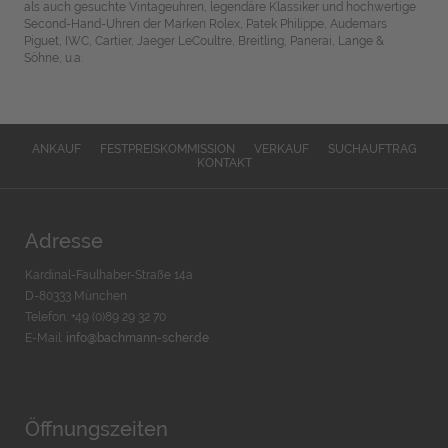
als auch gesuchte Vintageuhren, legendäre Klassiker und hochwertige
Second-Hand-Uhren der Marken Rolex, Patek Philippe, Audemars
Piguet, IWC, Cartier, Jaeger LeCoultre, Breitling, Panerai, Lange &
Söhne, u.a.
ANKAUF
FESTPREISKOMMISSION
VERKAUF
SUCHAUFTRAG
KONTAKT
Adresse
Kardinal-Faulhaber-Straße 14a
D-80333 München
Telefon: +49 (0)89 29 32 70
E-Mail:
info@bachmann-scher.de
Öffnungszeiten