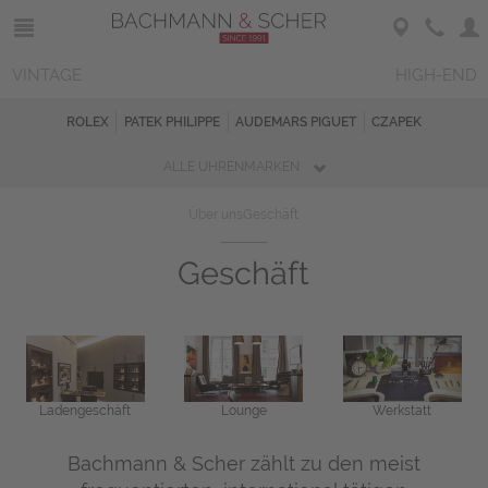
VINTAGE
HIGH-END
ROLEX
PATEK PHILIPPE
AUDEMARS PIGUET
CZAPEK
ALLE UHRENMARKEN
Über uns
Geschäft
Geschäft
Ladengeschäft
Lounge
Werkstatt
Bachmann & Scher zählt zu den meist