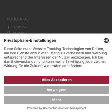
Follow us
Facebook
Instagram
Youtube
© 2026 by
Bachmann & Scher GmbH / Watchandco GmbH
DATENSCHUTZ
IMPRESSUM
VERSANDKOSTEN
AGB & WIDERRUF
COOKIE-EINSTELLUNGEN