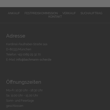
ANKAUF
FESTPREISKOMMISSION
VERKAUF
SUCHAUFTRAG
KONTAKT
Adresse
Kardinal-Faulhaber-Straße 14a
D-80333 München
Telefon: +49 (0)89 29 32 70
E-Mail:
info@bachmann-scher.de
Öffnungszeiten
Mo-Fr. 10:30 Uhr - 18:30 Uhr
Sa. 11:00 Uhr - 15.00 Uhr
Sonn- und Feiertage
geschlossen