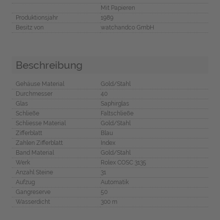
Mit Papieren
Produktionsjahr
1989
Besitz von
watchandco GmbH
Beschreibung
Gehäuse Material
Gold/Stahl
Durchmesser
40
Glas
Saphirglas
Schließe
Faltschließe
Schliesse Material
Gold/Stahl
Zifferblatt
Blau
Zahlen Zifferblatt
Index
Band Material
Gold/Stahl
Werk
Rolex COSC 3135
Anzahl Steine
31
Aufzug
Automatik
Gangreserve
50
Wasserdicht
300 m