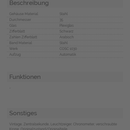
Beschreibung
Gehäuse Material
Stahl
Durchmesser
35
Glas
Plexiglas
Zifferblatt
Schwarz
Zahlen Zifferblatt
Arabisch
Band Material
Stahl
Werk
COSC 1030
Aufzug
Automatik
Funktionen
-
Sonstiges
Vintage, Zentralsekunde, Leuchtzeiger, Chronometer, verschraubte
Krone, Originalzustand/Originalteile