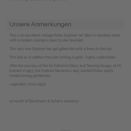
Unsere Anmerkungen
This is an excellent vintage Rolex Explorer, ref. 6610 in stainless steel
with a modern stainless steel Oyster bracelet.
This very rare Explorer has got gilted dial with 4 lines on the top.
This dial as in addtion the 50m writing in gold - highly collectable!
After the success of the Sir Edmond Hillary and Tensing Norgay at Mt.
Everest in 1953, the Explorer became a very wanted Rolex sports
model among gentlemen.
Legendary since 1953!
12 month of Bachmann & Scher's warratny!