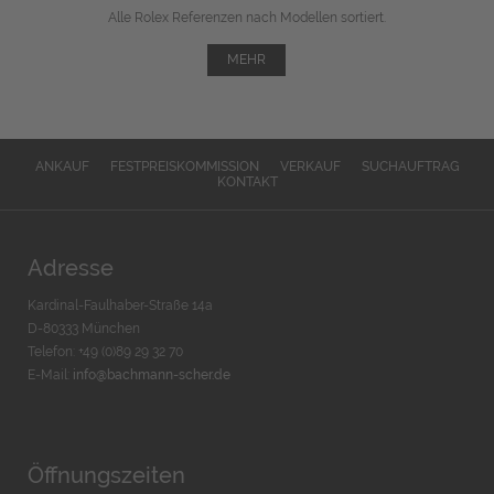
Alle Rolex Referenzen nach Modellen sortiert.
MEHR
ANKAUF
FESTPREISKOMMISSION
VERKAUF
SUCHAUFTRAG
KONTAKT
Adresse
Kardinal-Faulhaber-Straße 14a
D-80333 München
Telefon: +49 (0)89 29 32 70
E-Mail:
info@bachmann-scher.de
Öffnungszeiten