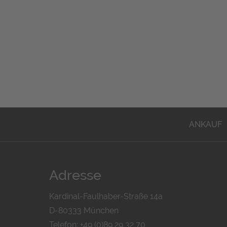
ANKAUF
Adresse
Kardinal-Faulhaber-Straße 14a
D-80333 München
Telefon: +49 (0)89 29 32 70