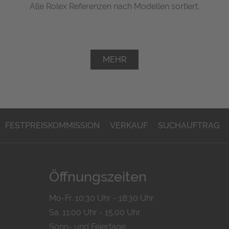
Alle Rolex Referenzen nach Modellen sortiert.
MEHR
FESTPREISKOMMISSION
VERKAUF
SUCHAUFTRAG
Öffnungszeiten
Mo-Fr. 10:30 Uhr - 18:30 Uhr
Sa. 11:00 Uhr - 15.00 Uhr
Sonn- und Feiertage