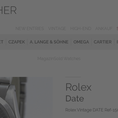
NEW ENTRIES
VINTAGE
HIGH-END
ANKAUF
ET
CZAPEK
A. LANGE & SÖHNE
OMEGA
CARTIER
Magazin
Sold Watches
Rolex
Date
Rolex Vintage DATE Ref-150