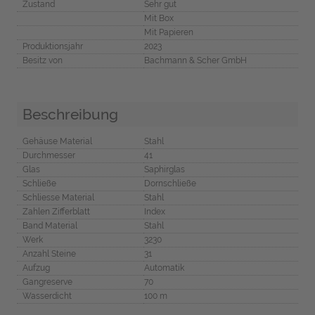
Zustand
Sehr gut
Mit Box
Mit Papieren
Produktionsjahr
2023
Besitz von
Bachmann & Scher GmbH
Beschreibung
Gehäuse Material
Stahl
Durchmesser
41
Glas
Saphirglas
Schließe
Dornschließe
Schliesse Material
Stahl
Zahlen Zifferblatt
Index
Band Material
Stahl
Werk
3230
Anzahl Steine
31
Aufzug
Automatik
Gangreserve
70
Wasserdicht
100 m