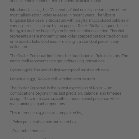
and collectible modern Rolex models available today.
Introduced in 2023, the “Celebration” dial quickly became one of the
most talked-about Rolex releases in recent years. The vibrant
turquoise blue base is decorated with playful, multicolored bubbles in
varying sizes — inspired by the popular Rolex “Stella” lacquer dials of
the 1970s and the bright Oyster Perpetual color collection.
This dial
represents a rare moment where Rolex stepped outside tradition and
embraced artistic boldness — making it a standout piece in any
collection.
The Oyster Perpetual line forms the foundation of Rolex’s history. The
name itself represents two groundbreaking innovations:
Oyster (1926): The world’s first waterproof wristwatch case
Perpetual (1931): Rolex’s self-winding rotor system
The Oyster Perpetual is the purest expression of Rolex — no
complications beyond time, just precision, balance, and timeless
design. The 41mm case size offers modern wrist presence while
maintaining elegant proportions.
This reference 124300 is accompanied by_
- Rolex presentation box and outer box
- Guarantee manual