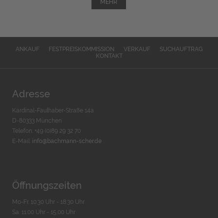
MEHR
ANKAUF
FESTPREISKOMMISSION
VERKAUF
SUCHAUFTRAG
KONTAKT
Adresse
Kardinal-Faulhaber-Straße 14a
D-80333 München
Telefon: +49 (0)89 29 32 70
E-Mail:
info@bachmann-scher.de
Öffnungszeiten
Mo-Fr. 10:30 Uhr - 18:30 Uhr
Sa. 11:00 Uhr - 15.00 Uhr