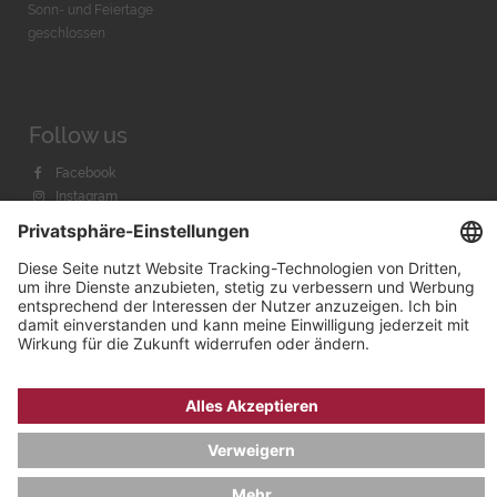
Sonn- und Feiertage
geschlossen
Follow us
Facebook
Instagram
Youtube
© 2026 by
Bachmann & Scher GmbH / Watchandco GmbH
DATENSCHUTZ
IMPRESSUM
VERSANDKOSTEN
AGB & WIDERRUF
COOKIE-EINSTELLUNGEN