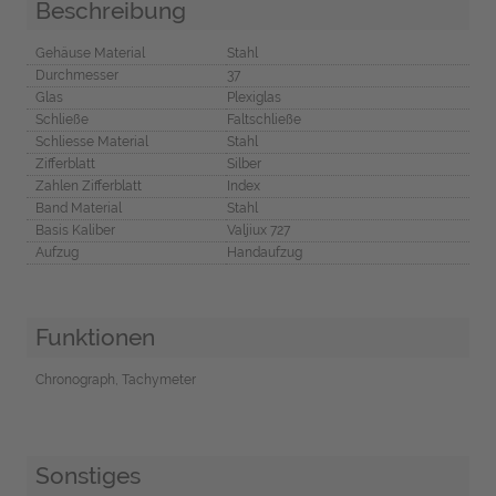
Beschreibung
Gehäuse Material
Stahl
Durchmesser
37
Glas
Plexiglas
Schließe
Faltschließe
Schliesse Material
Stahl
Zifferblatt
Silber
Zahlen Zifferblatt
Index
Band Material
Stahl
Basis Kaliber
Valjiux 727
Aufzug
Handaufzug
Funktionen
Chronograph, Tachymeter
Sonstiges