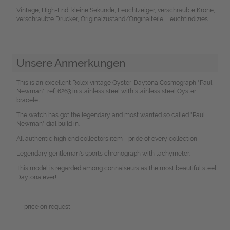
Vintage, High-End, kleine Sekunde, Leuchtzeiger, verschraubte Krone,
verschraubte Drücker, Originalzustand/Originalteile, Leuchtindizies
Unsere Anmerkungen
This is an excellent Rolex vintage Oyster-Daytona Cosmograph "Paul
Newman", ref. 6263 in stainless steel with stainless steel Oyster
bracelet.
The watch has got the legendary and most wanted so called "Paul
Newman" dial build in.
All authentic high end collectors item - pride of every collection!
Legendary gentleman's sports chronograph with tachymeter.
This model is regarded among connaiseurs as the most beautiful steel
Daytona ever!
---price on request!---