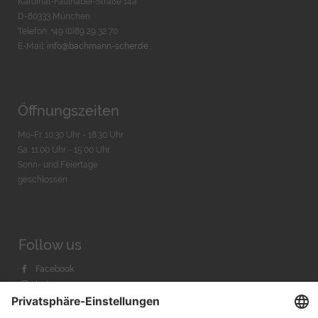
Kardinal-Faulhaber-Straße 14a
D-80333 München
Telefon: +49 (0)89 29 32 70
E-Mail:
info@bachmann-scher.de
Öffnungszeiten
Mo-Fr. 10:30 Uhr - 18:30 Uhr
Sa. 11:00 Uhr - 15.00 Uhr
Sonn- und Feiertage
geschlossen
Follow us
Facebook
Instagram
Youtube