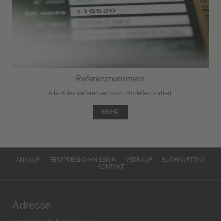
Referenznummern
Alle Rolex Referenzen nach Modellen sortiert.
MEHR
ANKAUF
FESTPREISKOMMISSION
VERKAUF
SUCHAUFTRAG
KONTAKT
Adresse