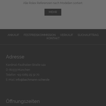
Alle Rolex Referenzen nach Modellen sortiert.
MEHR
ANKAUF
FESTPREISKOMMISSION
VERKAUF
SUCHAUFTRAG
KONTAKT
Adresse
Kardinal-Faulhaber-Straße 14a
D-80333 München
Telefon: +49 (0)89 29 32 70
E-Mail:
info@bachmann-scher.de
Öffnungszeiten