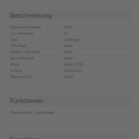
Beschreibung
Gehäuse Material
Stahl
Durchmesser
40
Glas
Saphirglas
Zifferblatt
Weiß
Zahlen Zifferblatt
Index
Band Material
Stahl
Werk
Rolex COSC
Aufzug
Automatik
Wasserdicht
100 m
Funktionen
Chronograph, Tachymeter