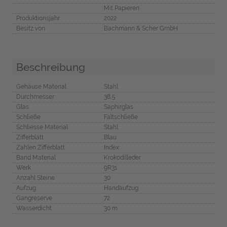
Mit Papieren
Produktionsjahr
2022
Besitz von
Bachmann & Scher GmbH
Beschreibung
Gehäuse Material
Stahl
Durchmesser
38,5
Glas
Saphirglas
Schließe
Faltschließe
Schliesse Material
Stahl
Zifferblatt
Blau
Zahlen Zifferblatt
Index
Band Material
Krokodilleder
Werk
9R31
Anzahl Steine
30
Aufzug
Handaufzug
Gangreserve
72
Wasserdicht
30 m