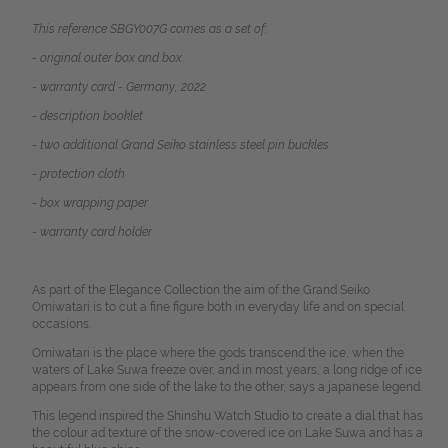
This reference SBGY007G comes as a set of:
- original outer box and box
- warranty card - Germany, 2022
- description booklet
- two additional Grand Seiko stainless steel pin buckles
- protection cloth
- box wrapping paper
- warranty card holder
As part of the Elegance Collection the aim of the Grand Seiko
Omiwatari is to cut a fine figure both in everyday life and on special
occasions.
Omiwatari is the place where the gods transcend the ice, when the
waters of Lake Suwa freeze over, and in most years, a long ridge of ice
appears from one side of the lake to the other, says a japanese legend.
This legend inspired the Shinshu Watch Studio to create a dial that has
the colour ad texture of the snow-covered ice on Lake Suwa and has a