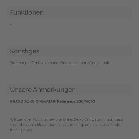
Funktionen
-
Sonstiges
Sichtboden, Zentralsekunde, Originalzustand/Originalteile
Unsere Anmerkungen
GRAND SEIKO OMIWATARI Reference SBGY007G
We can offer you this new like Grand Seiko Omiwatari in stainless
steel steel on a blue crocodile leather strap on a stainless steele
folding clasp.