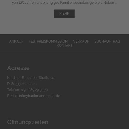
von 125 Jahren unabhängiges Familienbetriebes gefeiert. Neben ...
MEHR
ANKAUF
FESTPREISKOMMISSION
VERKAUF
SUCHAUFTRAG
KONTAKT
Adresse
Kardinal-Faulhaber-Straße 14a
D-80333 München
Telefon: +49 (0)89 29 32 70
E-Mail:
info@bachmann-scher.de
Öffnungszeiten