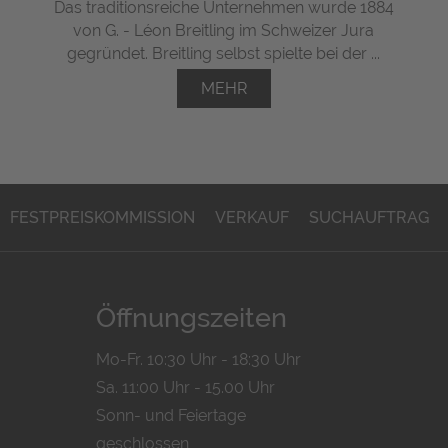
Das traditionsreiche Unternehmen wurde 1884
von G. - Léon Breitling im Schweizer Jura
gegründet. Breitling selbst spielte bei der ...
MEHR
FESTPREISKOMMISSION
VERKAUF
SUCHAUFTRAG
Öffnungszeiten
Mo-Fr. 10:30 Uhr - 18:30 Uhr
Sa. 11:00 Uhr - 15.00 Uhr
Sonn- und Feiertage
geschlossen