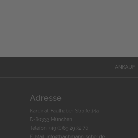
ANKAUF
Adresse
Kardinal-Faulhaber-Straße 14a
D-80333 München
Telefon: +49 (0)89 29 32 70
E-Mail:
info@bachmann-scher.de