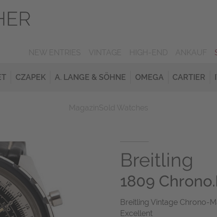
NEW ENTRIES
VINTAGE
HIGH-END
ANKAUF
ET
CZAPEK
A. LANGE & SÖHNE
OMEGA
CARTIER
Magazin
Sold Watches
Breitling
1809 Chrono
Breitling Vintage Chrono-M
Excellent