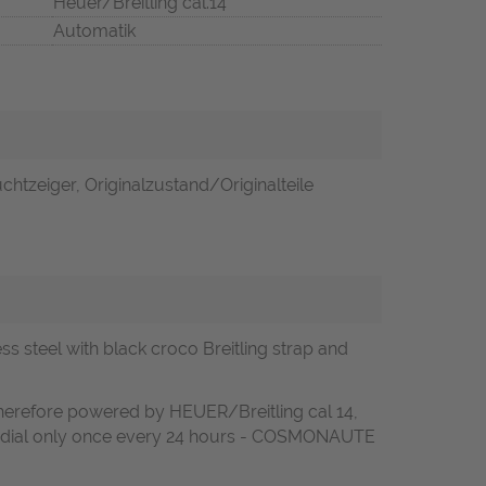
Heuer/Breitling cal.14
Automatik
uchtzeiger, Originalzustand/Originalteile
 steel with black croco Breitling strap and
Therefore powered by HEUER/Breitling cal 14,
 the dial only once every 24 hours - COSMONAUTE