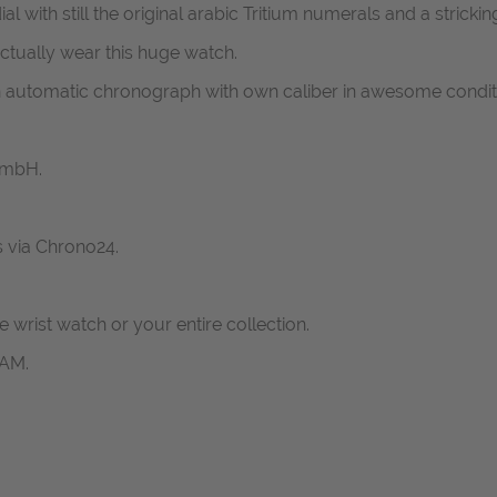
al with still the original arabic Tritium numerals and a strick
actually wear this huge watch.
an automatic chronograph with own caliber in awesome condi
GmbH.
s via Chrono24.
ne wrist watch or your entire collection.
RAM.