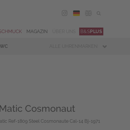
DEU
ENG
SCHMUCK
MAGAZIN
ÜBER UNS
B&S
PLUS
IWC
ALLE UHRENMARKEN
.Matic Cosmonaut
atic Ref-1809 Steel Cosmonaute Cal-14 Bj-1971