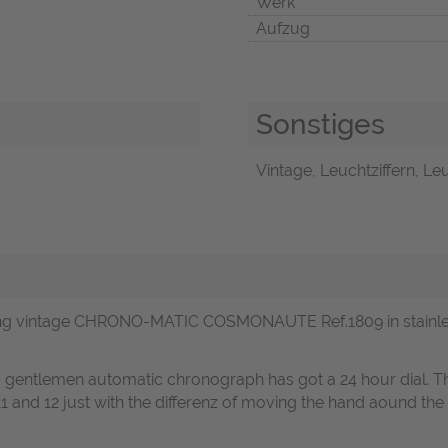
Werk
Aufzug
Sonstiges
Vintage, Leuchtziffern, Le
tling vintage CHRONO-MATIC COSMONAUTE Ref.1809 in stainless
ed gentlemen automatic chronograph has got a 24 hour dial. 
o 11 and 12 just with the differenz of moving the hand aound