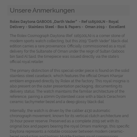
Unsere Anmerkungen
Rolex Daytona QABOOS „Darth Vader“ - Ref 116500LN - Royal
Delivery - Stainless Steel - Box & Papers - Oman 2019 - Excellent
The Rolex Cosmograph Daytona (Ref. 116500LN) is a corner stone of
modern sports watch collecting, but this 2019 "Darth Vader" black-dial
edition carries a rare provenance. Officially commissioned as a royal
delivery for the Sultanate of Oman under the reign of Sultan Qaboos
bin Said Al Said, the timepiece was issued directly via the state’s
official royal retailer.
The primary distinction of this special-order piece is found on the solid
stainless steel caseback, which features the official Omani Khanjar
emblem engraved directly by Rolex at the factory. This royal insignia is
also present on the outer presentation packaging, documenting its
delivery status. The watch maintains the familiar architecture of the
reference, pairing a 40mm Oystersteel case with a black Cerachrom
ceramic tachymeter bezel and a deep glossy black dial.
Internally, the watch is driven by the caliber 4130 automatic
chronograph movement, known for its vertical clutch architecture and
72-hour power reserve. Preserved as a complete 2019 set with its
original box and papers bearing the royal Omani markings, this specific
Daytona represents a notable crossover between modern ceramic-
bezel production and historic Middle Eastern royal commissions.