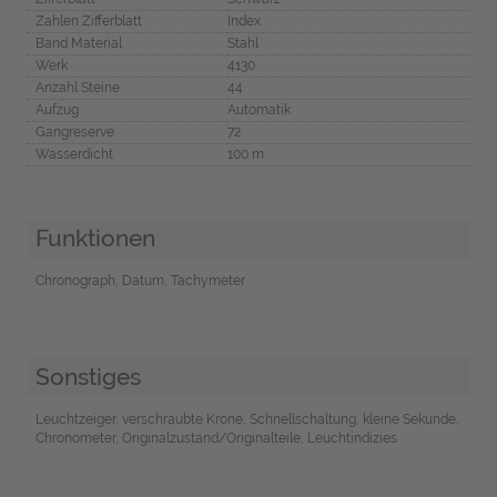
Zahlen Zifferblatt
Index
Band Material
Stahl
Werk
4130
Anzahl Steine
44
Aufzug
Automatik
Gangreserve
72
Wasserdicht
100 m
Funktionen
Chronograph, Datum, Tachymeter
Sonstiges
Leuchtzeiger, verschraubte Krone, Schnellschaltung, kleine Sekunde,
Chronometer, Originalzustand/Originalteile, Leuchtindizies