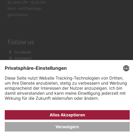
Sa. 11:00 Uhr - 15.00 Uhr
Sonn- und Feiertage
geschlossen
Follow us
Facebook
Instagram
Youtube
© 2026 by
Bachmann & Scher GmbH / Watchandco GmbH
DATENSCHUTZ
IMPRESSUM
VERSANDKOSTEN
AGB & WIDERRUF
COOKIE-EINSTELLUNGEN