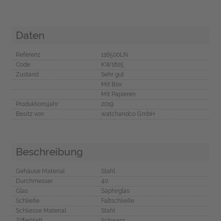
Daten
Referenz
116500LN
Code
KW1825
Zustand
Sehr gut
Mit Box
Mit Papieren
Produktionsjahr
2019
Besitz von
watchandco GmbH
Beschreibung
Gehäuse Material
Stahl
Durchmesser
40
Glas
Saphirglas
Schließe
Faltschließe
Schliesse Material
Stahl
Zifferblatt
Schwarz