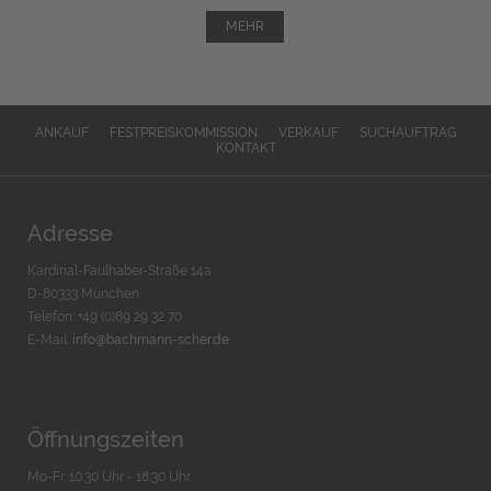
MEHR
ANKAUF
FESTPREISKOMMISSION
VERKAUF
SUCHAUFTRAG
KONTAKT
Adresse
Kardinal-Faulhaber-Straße 14a
D-80333 München
Telefon: +49 (0)89 29 32 70
E-Mail:
info@bachmann-scher.de
Öffnungszeiten
Mo-Fr. 10:30 Uhr - 18:30 Uhr