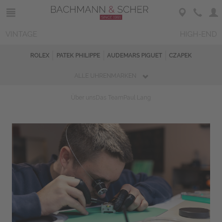
VINTAGE
HIGH-END
ROLEX
PATEK PHILIPPE
AUDEMARS PIGUET
CZAPEK
ALLE UHRENMARKEN
Über uns
Das Team
Paul Lang