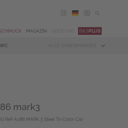
DEU
ENG
SCHMUCK
MAGAZIN
ÜBER UNS
B&S
PLUS
IWC
ALLE UHRENMARKEN
386 mark3
 Ref-A386 MARK 3 Steel Tri-Color Cal-