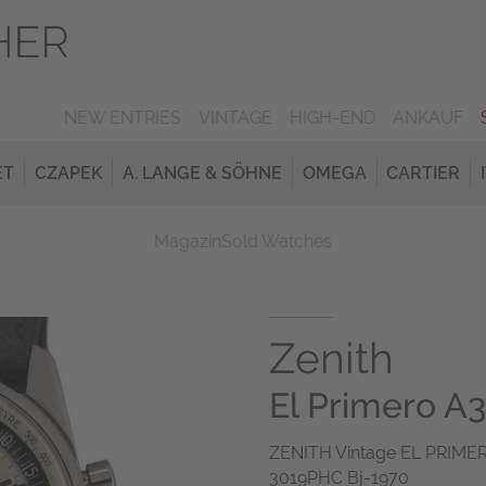
NEW ENTRIES
VINTAGE
HIGH-END
ANKAUF
ET
CZAPEK
A. LANGE & SÖHNE
OMEGA
CARTIER
Magazin
Sold Watches
Zenith
El Primero A
ZENITH Vintage EL PRIMERO
3019PHC Bj-1970