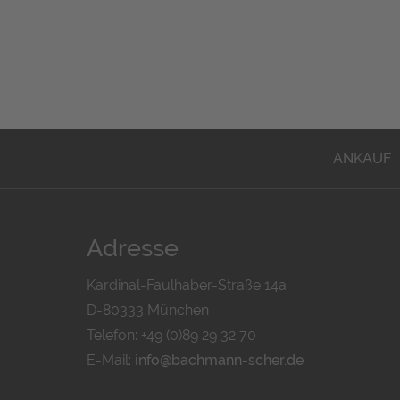
ANKAUF
Adresse
Kardinal-Faulhaber-Straße 14a
D-80333 München
Telefon: +49 (0)89 29 32 70
E-Mail:
info@bachmann-scher.de