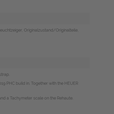
euchtzeiger, Originalzustand/Originalteile,
strap.
019 PHC build in. Together with the HEUER
ls and a Tachymeter scale on the Rehaute.