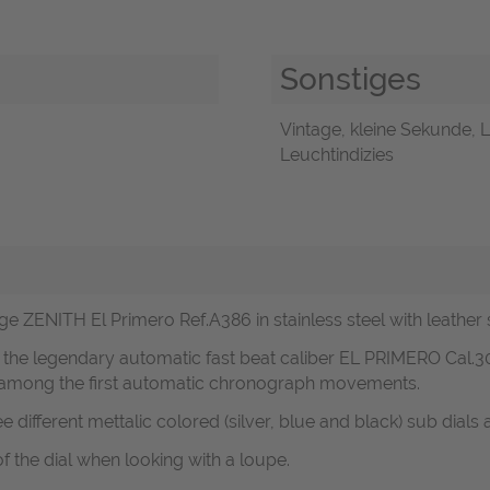
Sonstiges
Vintage, kleine Sekunde, L
Leuchtindizies
e ZENITH El Primero Ref.A386 in stainless steel with leather 
the legendary automatic fast beat caliber EL PRIMERO Cal.3
ird among the first automatic chronograph movements.
ee different mettalic colored (silver, blue and black) sub dia
f the dial when looking with a loupe.