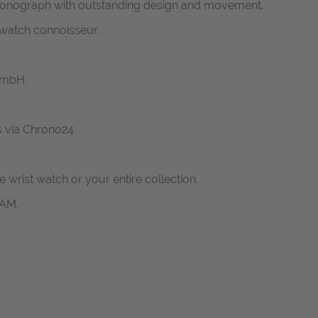
ronograph with outstanding design and movement.
y watch connoisseur.
GmbH.
us via Chrono24
ne wrist watch or your entire collection.
RAM.