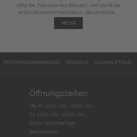
1865 die „Fabrique des Billodes“ und damit die
erste Uhrmachermanufaktur, die sämtliche ...
MEHR
FESTPREISKOMMISSION
VERKAUF
SUCHAUFTRAG
Öffnungszeiten
Mo-Fr. 10:30 Uhr - 18:30 Uhr
Sa. 11:00 Uhr - 15.00 Uhr
Sonn- und Feiertage
geschlossen