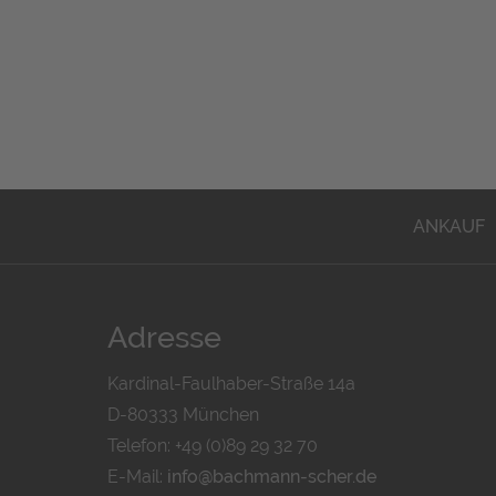
ANKAUF
Adresse
Kardinal-Faulhaber-Straße 14a
D-80333 München
Telefon: +49 (0)89 29 32 70
E-Mail:
info@bachmann-scher.de