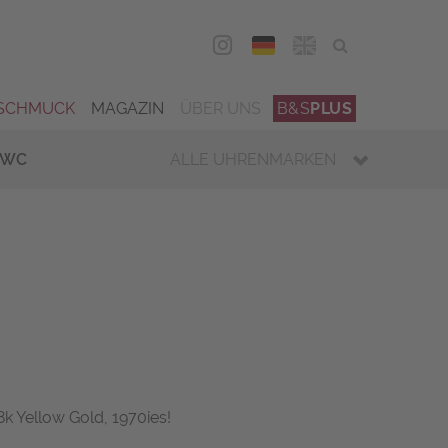
DEU
ENG
SCHMUCK
MAGAZIN
ÜBER UNS
B&S
PLUS
IWC
ALLE UHRENMARKEN
8k Yellow Gold, 1970ies!