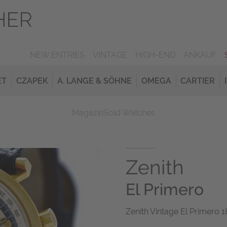
NEW ENTRIES
VINTAGE
HIGH-END
ANKAUF
ET
CZAPEK
A. LANGE & SÖHNE
OMEGA
CARTIER
Magazin
Sold Watches
Zenith
El Primero
Zenith Vintage El Primero 1