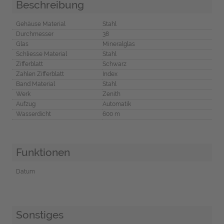
Beschreibung
Gehäuse Material
Stahl
Durchmesser
38
Glas
Mineralglas
Schliesse Material
Stahl
Zifferblatt
Schwarz
Zahlen Zifferblatt
Index
Band Material
Stahl
Werk
Zenith
Aufzug
Automatik
Wasserdicht
600 m
Funktionen
Datum
Sonstiges