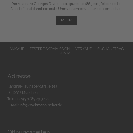
Der visionäre Georges Favre-Jacot gründete 1865 die „Fabrique des
Billodes“ und damit die erste Uhrmachermanufaktur, die sämtliche ...
MEHR
ANKAUF
FESTPREISKOMMISSION
VERKAUF
SUCHAUFTRAG
KONTAKT
Adresse
Kardinal-Faulhaber-Straße 14a
D-80333 München
Telefon: +49 (0)89 29 32 70
E-Mail:
info@bachmann-scher.de
Öffnungszeiten