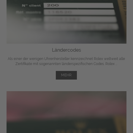
Ländercodes
Als einer der wenigen Uhrenhersteller kennzeichnet Rolex weltweit alle
Zertifikate mit sogenannten länderspezifischen Codes. Rolex ...
MEHR