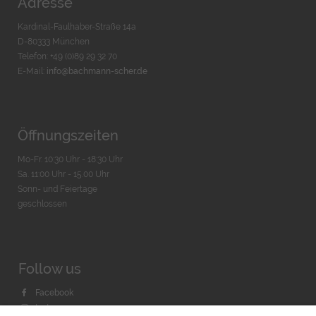
Adresse
Kardinal-Faulhaber-Straße 14a
D-80333 München
Telefon: +49 (0)89 29 32 70
E-Mail:
info@bachmann-scher.de
Öffnungszeiten
Mo-Fr. 10:30 Uhr - 18:30 Uhr
Sa. 11:00 Uhr - 15.00 Uhr
Sonn- und Feiertage
geschlossen
Follow us
Facebook
Instagram