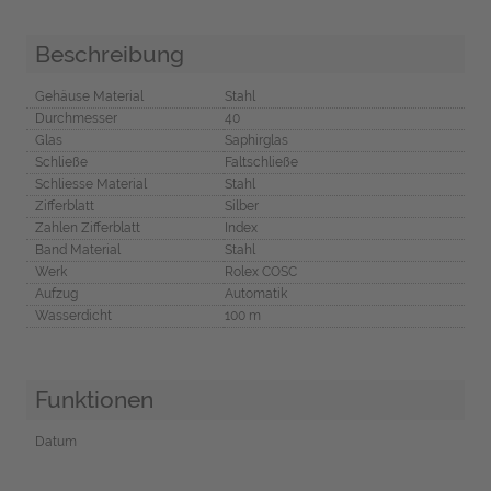
Beschreibung
Gehäuse Material
Stahl
Durchmesser
40
Glas
Saphirglas
Schließe
Faltschließe
Schliesse Material
Stahl
Zifferblatt
Silber
Zahlen Zifferblatt
Index
Band Material
Stahl
Werk
Rolex COSC
Aufzug
Automatik
Wasserdicht
100 m
Funktionen
Datum