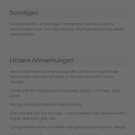
Sonstiges
Zentralsekunde, Leuchtzeiger, Chronometer, drehbare Lünette,
verschraubte Krone, Schnellschaltung, Originalzustand/Originalteile,
Leuchtindizies
Unsere Anmerkungen
Here at Bachmann & Scher we can offer you this very good Rolex
Yachtmaster man size, ref. 16622, in stainless steel with Oyster
bracelet.
Comes with the original box and warranty papers - Germany, 2002.
LC100
Has got a solid 950 Platinum dial and bezel.
Discontinued with this dial type - current models only delivered with a
regular blue and a grey dial.
Cool gentlemen sports tool Rolex with great apeal and puristic design.