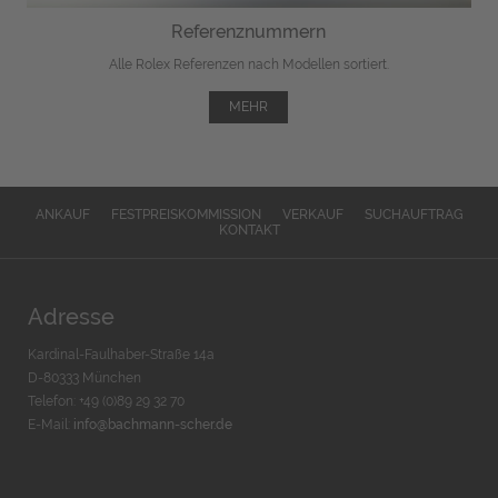
Referenznummern
Alle Rolex Referenzen nach Modellen sortiert.
MEHR
ANKAUF
FESTPREISKOMMISSION
VERKAUF
SUCHAUFTRAG
KONTAKT
Adresse
Kardinal-Faulhaber-Straße 14a
D-80333 München
Telefon: +49 (0)89 29 32 70
E-Mail:
info@bachmann-scher.de