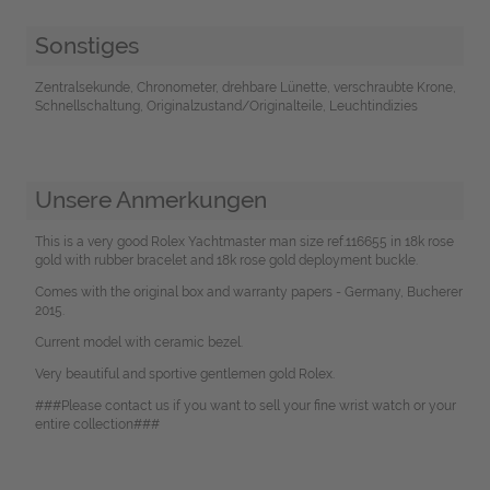
Sonstiges
Zentralsekunde, Chronometer, drehbare Lünette, verschraubte Krone,
Schnellschaltung, Originalzustand/Originalteile, Leuchtindizies
Unsere Anmerkungen
This is a very good Rolex Yachtmaster man size ref.116655 in 18k rose
gold with rubber bracelet and 18k rose gold deployment buckle.
Comes with the original box and warranty papers - Germany, Bucherer
2015.
Current model with ceramic bezel.
Very beautiful and sportive gentlemen gold Rolex.
###Please contact us if you want to sell your fine wrist watch or your
entire collection###