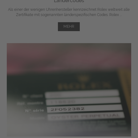
Ländercodes
Als einer der wenigen Uhrenhersteller kennzeichnet Rolex weltweit alle
Zertifikate mit sogenannten länderspezifischen Codes. Rolex ...
MEHR