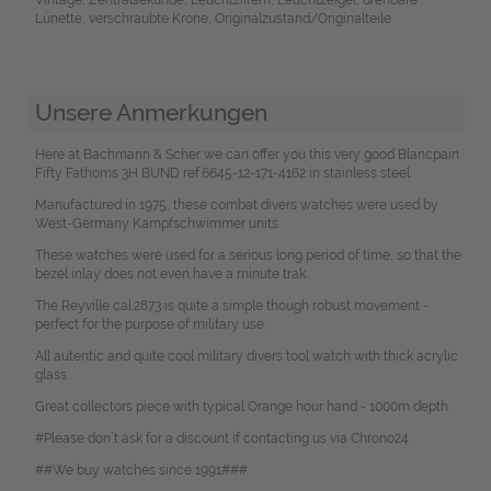
Lünette, verschraubte Krone, Originalzustand/Originalteile
Unsere Anmerkungen
Here at Bachmann & Scher we can offer you this very good Blancpain
Fifty Fathoms 3H BUND ref.6645-12-171-4162 in stainless steel.
Manufactured in 1975, these combat divers watches were used by
West-Germany Kampfschwimmer units.
These watches were used for a serious long period of time, so that the
bezel inlay does not even have a minute trak.
The Reyville cal.2873 is quite a simple though robust movement -
perfect for the purpose of military use.
All autentic and quite cool military divers tool watch with thick acrylic
glass.
Great collectors piece with typical Orange hour hand - 1000m depth.
#Please don`t ask for a discount if contacting us via Chrono24.
##We buy watches since 1991###