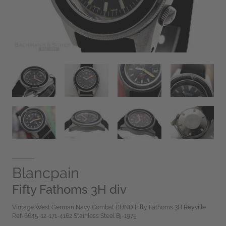
Blancpain
Fifty Fathoms 3H div
Vintage West German Navy Combat BUND Fifty Fathoms 3H Reyville
Ref-6645-12-171-4162 Stainless Steel Bj-1975