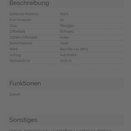
Beschreibung
Gehäuse Material
Stahl
Durchmesser
42
Glas
Plexiglas
Zifferblatt
Schwarz
Zahlen Zifferblatt
Index
Band Material
Textil
Werk
Rayville cal. 2873
Aufzug
Automatik
Wasserdicht
1000 m
Funktionen
Datum
Sonstiges
Vintage, Zentralsekunde, Leuchtziffern, Leuchtzeiger, drehbare