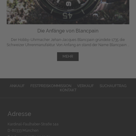
Die Anfänge von Blancpain
Der Hobby-Uhrmacher Jehan-Jacques Blancpain gründete 1735 die
Schweizer Uhrenmanufaktur. Von Anfang an stand der Name Blancpain ...
MEHR
ANKAUF
FESTPREISKOMMISSION
VERKAUF
SUCHAUFTRAG
KONTAKT
Adresse
Kardinal-Faulhaber-Straße 14a
D-80333 München