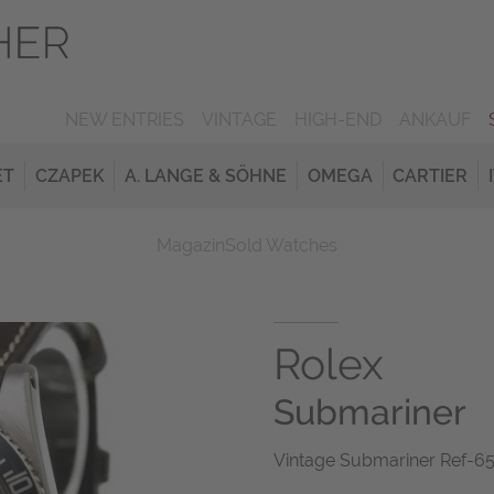
NEW ENTRIES
VINTAGE
HIGH-END
ANKAUF
ET
CZAPEK
A. LANGE & SÖHNE
OMEGA
CARTIER
Magazin
Sold Watches
Rolex
Submariner
Vintage Submariner Ref-653