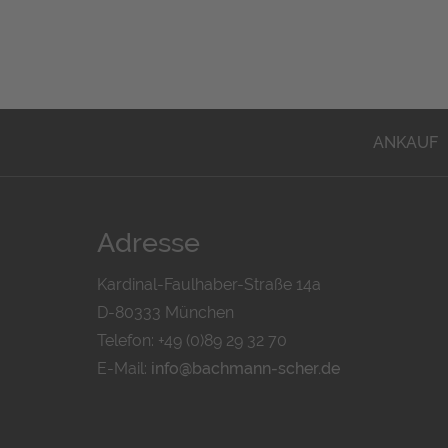
ANKAUF
Adresse
Kardinal-Faulhaber-Straße 14a
D-80333 München
Telefon: +49 (0)89 29 32 70
E-Mail:
info@bachmann-scher.de