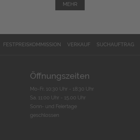
MEHR
FESTPREISKOMMISSION
VERKAUF
SUCHAUFTRAG
Öffnungszeiten
Mo-Fr. 10:30 Uhr - 18:30 Uhr
Sa. 11:00 Uhr - 15.00 Uhr
Sonn- und Feiertage
geschlossen