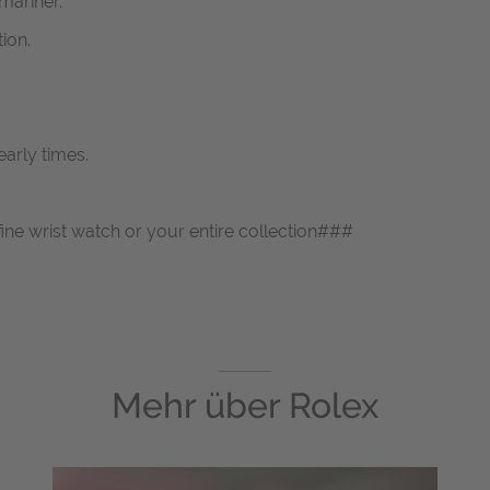
mariner.
ion.
early times.
fine wrist watch or your entire collection###
Mehr über
Rolex