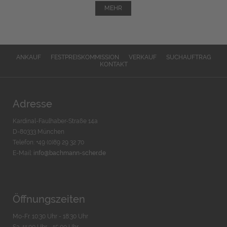
MEHR
ANKAUF
FESTPREISKOMMISSION
VERKAUF
SUCHAUFTRAG
KONTAKT
Adresse
Kardinal-Faulhaber-Straße 14a
D-80333 München
Telefon: +49 (0)89 29 32 70
E-Mail:
info@bachmann-scher.de
Öffnungszeiten
Mo-Fr. 10:30 Uhr - 18:30 Uhr
Sa. 11:00 Uhr - 15.00 Uhr