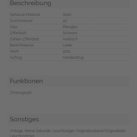
Beschreibung
Gehäuse Material
Stahl
Durchmesser
40
Glas
Plexiglas
Zifferblatt
Schwarz
Zahlen Zifferblatt
Arabisch
Band Material
Leder
Werk
2220
Aufzug
Handaufzug
Funktionen
Chronograph
Sonstiges
Vintage, kleine Sekunde, Leuchtzeiger, Originalzustand/Originalteile,
Leuchtindizies