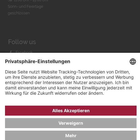
Sonn- und Feiertage
geschlossen
Follow us
Facebook
Instagram
Youtube
© 2026 by
Bachmann & Scher GmbH / Watchandco GmbH
DATENSCHUTZ
IMPRESSUM
VERSANDKOSTEN
AGB & WIDERRUF
COOKIE-EINSTELLUNGEN