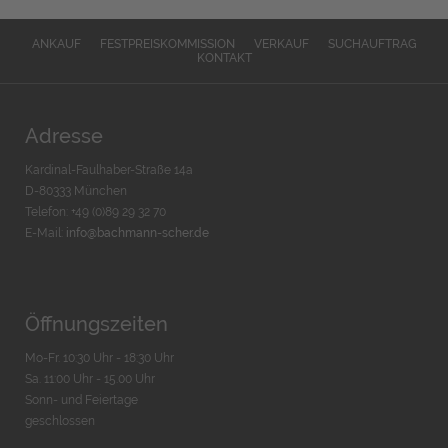
ANKAUF
FESTPREISKOMMISSION
VERKAUF
SUCHAUFTRAG
KONTAKT
Adresse
Kardinal-Faulhaber-Straße 14a
D-80333 München
Telefon: +49 (0)89 29 32 70
E-Mail:
info@bachmann-scher.de
Öffnungszeiten
Mo-Fr. 10:30 Uhr - 18:30 Uhr
Sa. 11:00 Uhr - 15.00 Uhr
Sonn- und Feiertage
geschlossen