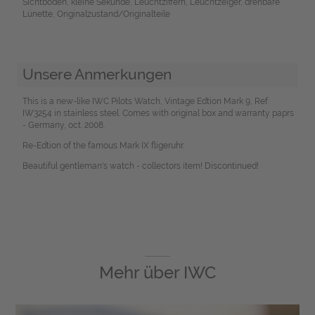
Sichtboden, kleine Sekunde, Leuchtziffern, Leuchtzeiger, drehbare
Lünette, Originalzustand/Originalteile
Unsere Anmerkungen
This is a new-like IWC Pilots Watch, Vintage Edtion Mark 9, Ref.
IW3254 in stainless steel. Comes with original box and warranty paprs
- Germany, oct. 2008.
Re-Edtion of the famous Mark IX fligeruhr.
Beautiful gentleman's watch - collectors item! Discontinued!
Mehr über
IWC