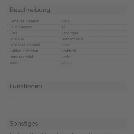
Beschreibung
Gehäuse Material
Stahl
Durchmesser
44
Glas
Saphirglas
Schließe
Dornschließe
Schliesse Material
Stahl
Zahlen Zifferblatt
Arabisch
Band Material
Leder
Werk
98300
Funktionen
-
Sonstiges