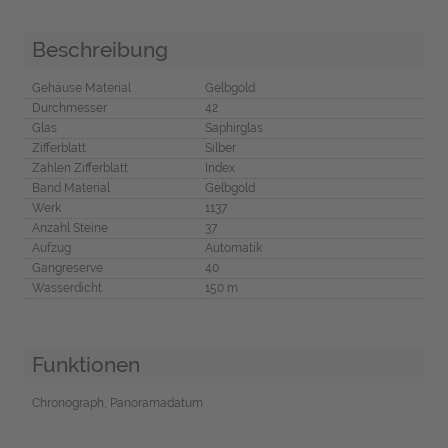
Beschreibung
Gehäuse Material
Gelbgold
Durchmesser
42
Glas
Saphirglas
Zifferblatt
Silber
Zahlen Zifferblatt
Index
Band Material
Gelbgold
Werk
1137
Anzahl Steine
37
Aufzug
Automatik
Gangreserve
40
Wasserdicht
150 m
Funktionen
Chronograph, Panoramadatum