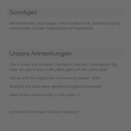
Sonstiges
kleine Sekunde, Leuchtzeiger, verschraubte Krone, Schnellschaltung,
verschraubte Drücker, Originalzustand/Originalteile
Unsere Anmerkungen
This is a new-like Vacheron Constantin Overseas Chronograph-Big
Date, ref. 49140/423J in 18k yellow gold with 18k yellow gold.
Comes with the original box and warranty papers - 2002.
Beautiful and quite heavy gentleman's gold chronograph!
Retail of the current model is EUR 47.000,--!!
12 month of Bachmann & Scher's warranty!