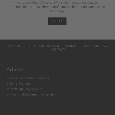
Von Jean-Marc Vacheron 1755 in Genf gegründet, hat die
traditionsreiche Luxusuhrenmanufaktur Vacheron Constantin seine
Ursprünge ...
MEHR
ANKAUF
FESTPREISKOMMISSION
VERKAUF
SUCHAUFTRAG
KONTAKT
Adresse
Kardinal-Faulhaber-Straße 14a
D-80333 München
Telefon: +49 (0)89 29 32 70
E-Mail:
info@bachmann-scher.de