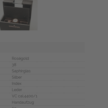
Roségold
38
Saphirglas
Silber
Index
Leder
VC cal.4400/1
Handaufzug