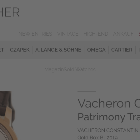
NEW ENTRIES
VINTAGE
HIGH-END
ANKAUF
ET
CZAPEK
A. LANGE & SÖHNE
OMEGA
CARTIER
Magazin
Sold Watches
Vacheron C
Patrimony Tra
VACHERON CONSTANTIN PAT
Gold Box Bj-2019