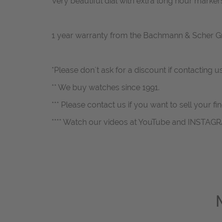
Very beautiful dial with extra long hour marke
1 year warranty from the Bachmann & Scher 
*Please don`t ask for a discount if contacting u
** We buy watches since 1991.
*** Please contact us if you want to sell your fi
**** Watch our videos at YouTube and INSTAG