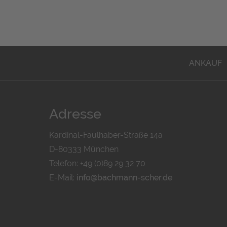
ANKAUF
Adresse
Kardinal-Faulhaber-Straße 14a
D-80333 München
Telefon: +49 (0)89 29 32 70
E-Mail:
info@bachmann-scher.de