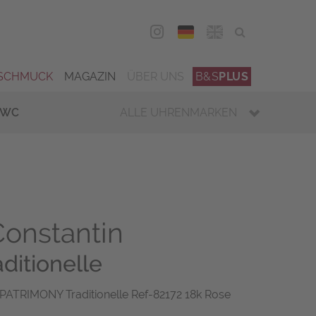
DEU
ENG
SCHMUCK
MAGAZIN
ÜBER UNS
B&S
PLUS
IWC
ALLE UHRENMARKEN
onstantin
ditionelle
RIMONY Traditionelle Ref-82172 18k Rose