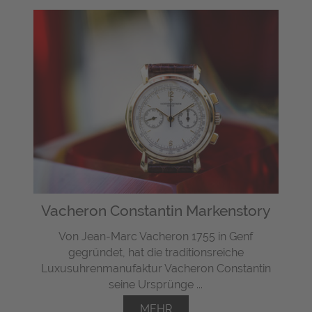
Vacheron Constantin Markenstory
Von Jean-Marc Vacheron 1755 in Genf
gegründet, hat die traditionsreiche
Luxusuhrenmanufaktur Vacheron Constantin
seine Ursprünge ...
MEHR