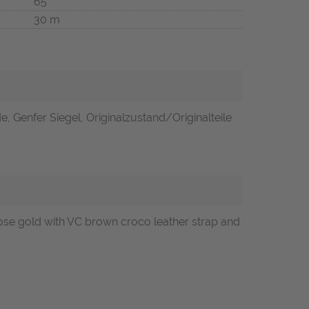
65
30 m
, Genfer Siegel, Originalzustand/Originalteile
ose gold with VC brown croco leather strap and