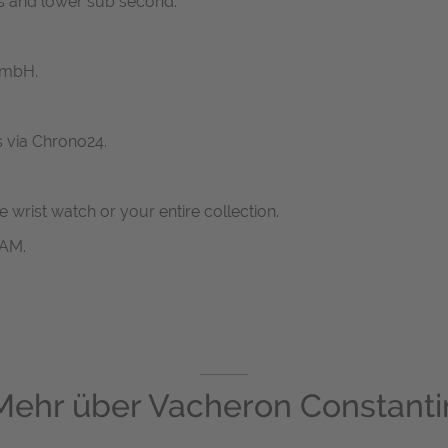
rs and lower sub second.
GmbH.
s via Chrono24.
ne wrist watch or your entire collection.
RAM.
Mehr über
Vacheron Constanti