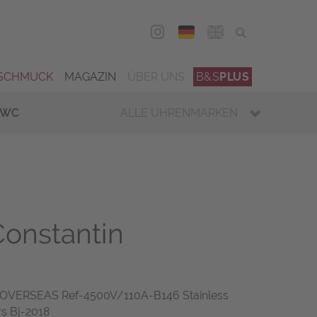
DEU
ENG
SCHMUCK
MAGAZIN
ÜBER UNS
B&S
PLUS
IWC
ALLE UHRENMARKEN
onstantin
ERSEAS Ref-4500V/110A-B146 Stainless
rs Bj-2018