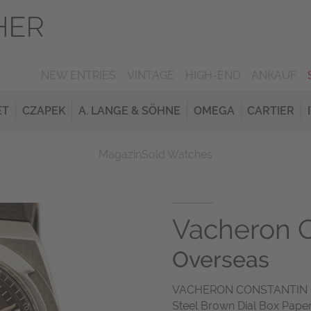
NEW ENTRIES
VINTAGE
HIGH-END
ANKAUF
ET
CZAPEK
A. LANGE & SÖHNE
OMEGA
CARTIER
Magazin
Sold Watches
Vacheron C
Overseas
VACHERON CONSTANTIN OV
Steel Brown Dial Box Pape