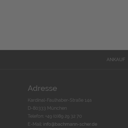
ANKAUF
Adresse
Kardinal-Faulhaber-Straße 14a
D-80333 München
Telefon: +49 (0)89 29 32 70
E-Mail:
info@bachmann-scher.de