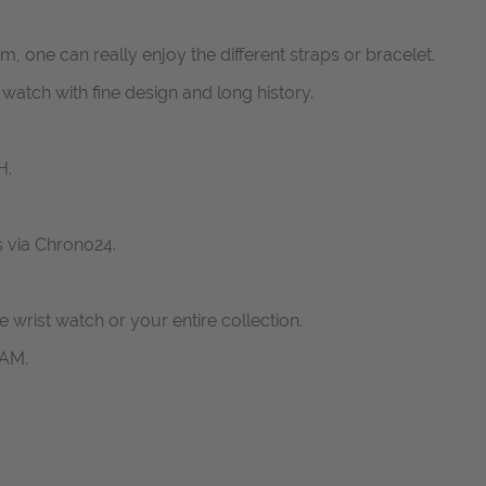
, one can really enjoy the different straps or bracelet.
atch with fine design and long history.
H.
s via Chrono24.
ne wrist watch or your entire collection.
RAM.