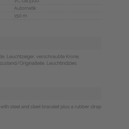
VC cal.5100
Automatik
150 m
de, Leuchtzeiger, verschraubte Krone,
zustand/Originalteile, Leuchtindizies
h steel and steel bracelet plus a rubber strap