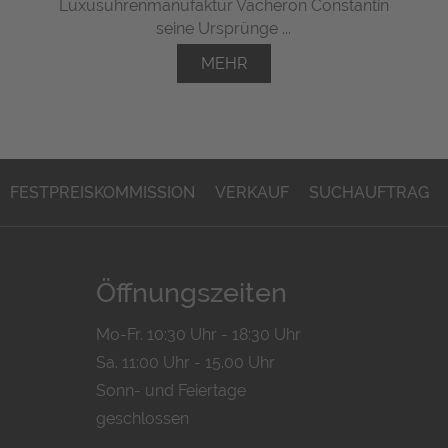
Luxusuhrenmanufaktur Vacheron Constantin
seine Ursprünge ...
MEHR
FESTPREISKOMMISSION
VERKAUF
SUCHAUFTRAG
Öffnungszeiten
Mo-Fr. 10:30 Uhr - 18:30 Uhr
Sa. 11:00 Uhr - 15.00 Uhr
Sonn- und Feiertage
geschlossen