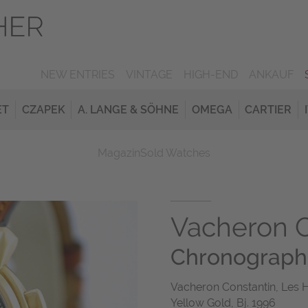
NEW ENTRIES
VINTAGE
HIGH-END
ANKAUF
ET
CZAPEK
A. LANGE & SÖHNE
OMEGA
CARTIER
Magazin
Sold Watches
Vacheron C
Chronograph 
Vacheron Constantin, Les H
Yellow Gold, Bj. 1996