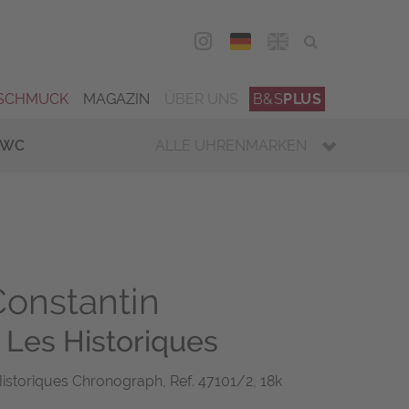
DEU
ENG
SCHMUCK
MAGAZIN
ÜBER UNS
B&S
PLUS
IWC
ALLE UHRENMARKEN
onstantin
Les Historiques
istoriques Chronograph, Ref. 47101/2, 18k