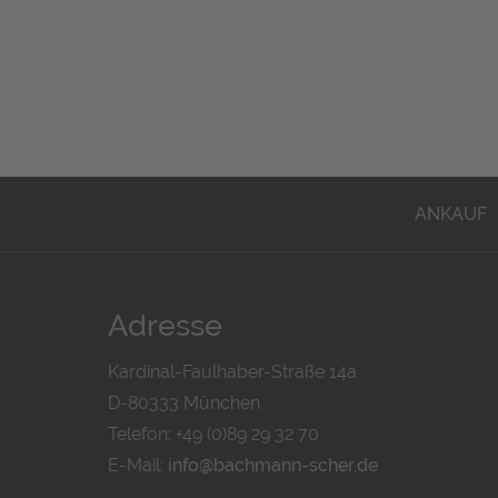
ANKAUF
Adresse
Kardinal-Faulhaber-Straße 14a
D-80333 München
Telefon: +49 (0)89 29 32 70
E-Mail:
info@bachmann-scher.de