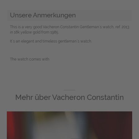
Unsere Anmerkungen
This is a very good Vacheron Constantin Gentleman´s watch, ref. 2013
in 18k yellow gold from 1985.
It´s an elegant and timeless gentleman´s watch.
The watch comes with
Mehr über
Vacheron Constantin