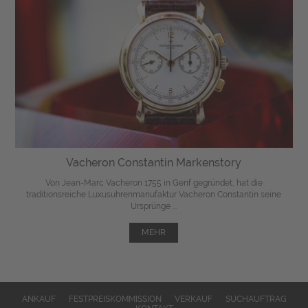
Vacheron Constantin Markenstory
Von Jean-Marc Vacheron 1755 in Genf gegründet, hat die
traditionsreiche Luxusuhrenmanufaktur Vacheron Constantin seine
Ursprünge ...
MEHR
ANKAUF
FESTPREISKOMMISSION
VERKAUF
SUCHAUFTRAG