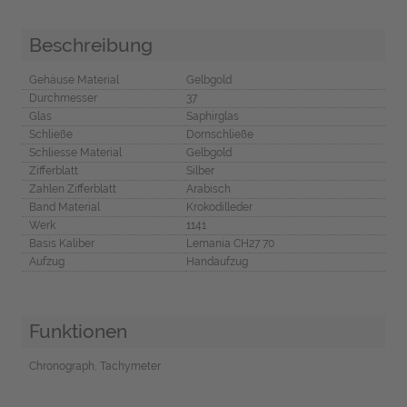
Beschreibung
Gehäuse Material
Gelbgold
Durchmesser
37
Glas
Saphirglas
Schließe
Dornschließe
Schliesse Material
Gelbgold
Zifferblatt
Silber
Zahlen Zifferblatt
Arabisch
Band Material
Krokodilleder
Werk
1141
Basis Kaliber
Lemania CH27 70
Aufzug
Handaufzug
Funktionen
Chronograph, Tachymeter