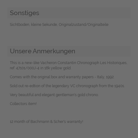
Sonstiges
Sichtboden, kleine Sekunde, Originalzustand/Originalteile
Unsere Anmerkungen
This is a new-like Vacheron Constantin Chronograph Les Historiques,
ref. 47101/000J-4 in 18k yellow gold.
Comes with the original box and warranty papers - Italy, 1992.
Sold out re-edtion of the legendary VC chronograph from the 1940s.
Very beautiful and elegant gentleman's gold chrono.
Collectors item!
12 month of Bachmann & Scher's warranty!