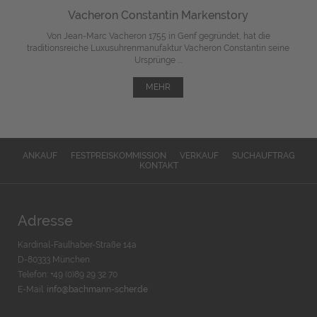
Vacheron Constantin Markenstory
Von Jean-Marc Vacheron 1755 in Genf gegründet, hat die
traditionsreiche Luxusuhrenmanufaktur Vacheron Constantin seine
Ursprünge ...
MEHR
ANKAUF
FESTPREISKOMMISSION
VERKAUF
SUCHAUFTRAG
KONTAKT
Adresse
Kardinal-Faulhaber-Straße 14a
D-80333 München
Telefon: +49 (0)89 29 32 70
E-Mail:
info@bachmann-scher.de