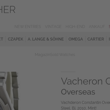
NEW ENTRIES
VINTAGE
HIGH-END
ANKAUF
ET
CZAPEK
A. LANGE & SÖHNE
OMEGA
CARTIER
Magazin
Sold Watches
Vacheron C
Overseas
Vachderon Constantin Over
Steel, Bj. 2010, Mint!