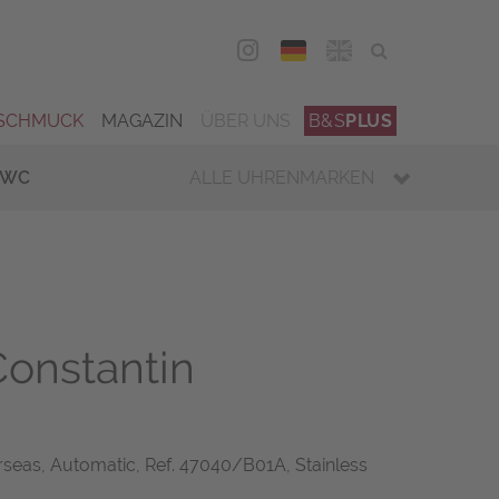
DEU
ENG
SCHMUCK
MAGAZIN
ÜBER UNS
B&S
PLUS
IWC
ALLE UHRENMARKEN
onstantin
seas, Automatic, Ref. 47040/B01A, Stainless