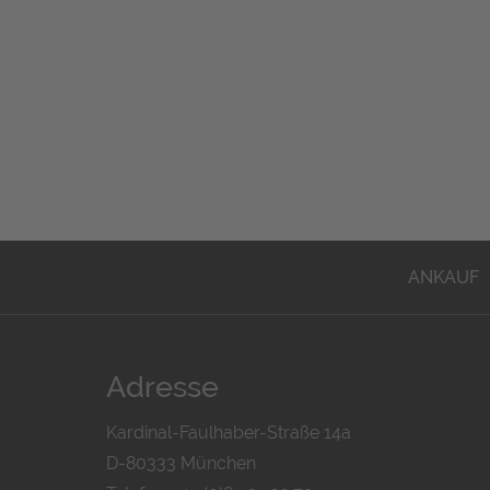
ANKAUF
Adresse
Kardinal-Faulhaber-Straße 14a
D-80333 München