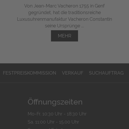
Von Jean-Marc Vacheron 1755 in Genf
gegründet, hat die traditionsreiche
Luxusuhrenmanufaktur Vacheron Constantin
seine Ursprünge ...
MEHR
FESTPREISKOMMISSION
VERKAUF
SUCHAUFTRAG
Öffnungszeiten
Mo-Fr. 10:30 Uhr - 18:30 Uhr
Sa. 11:00 Uhr - 15.00 Uhr