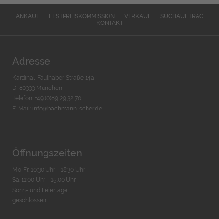
ANKAUF
FESTPREISKOMMISSION
VERKAUF
SUCHAUFTRAG
KONTAKT
Adresse
Kardinal-Faulhaber-Straße 14a
D-80333 München
Telefon: +49 (0)89 29 32 70
E-Mail:
info@bachmann-scher.de
Öffnungszeiten
Mo-Fr. 10:30 Uhr - 18:30 Uhr
Sa. 11:00 Uhr - 15.00 Uhr
Sonn- und Feiertage
geschlossen