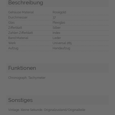
Beschreibung
Gehäuse Material
Roségold
Durchmesser
37
Glas
Plexiglas
Zifferblatt
Silber
Zahlen Zifferblatt
Index
Band Material
Leder
Werk
Universal 285
Aufzug
Handaufzug
Funktionen
Chronograph, Tachymeter
Sonstiges
Vintage, kleine Sekunde, Originalzustand/Originalteile