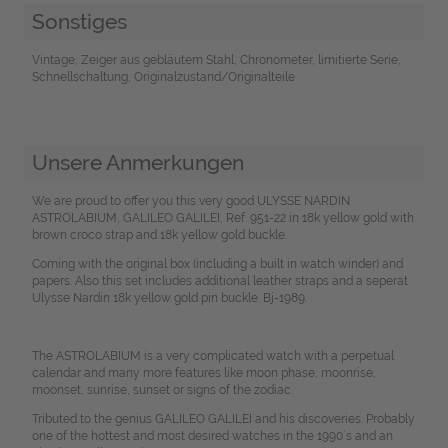
Sonstiges
Vintage, Zeiger aus gebläutem Stahl, Chronometer, limitierte Serie,
Schnellschaltung, Originalzustand/Originalteile
Unsere Anmerkungen
We are proud to offer you this very good ULYSSE NARDIN
ASTROLABIUM, GALILEO GALILEI, Ref. 951-22 in 18k yellow gold with
brown croco strap and 18k yellow gold buckle.
Coming with the original box (including a built in watch winder) and
papers. Also this set includes additional leather straps and a seperat
Ulysse Nardin 18k yellow gold pin buckle. Bj-1989.
The ASTROLABIUM is a very complicated watch with a perpetual
calendar and many more features like moon phase, moonrise,
moonset, sunrise, sunset or signs of the zodiac.
Tributed to the genius GALILEO GALILEI and his discoveries. Probably
one of the hottest and most desired watches in the 1990`s and an