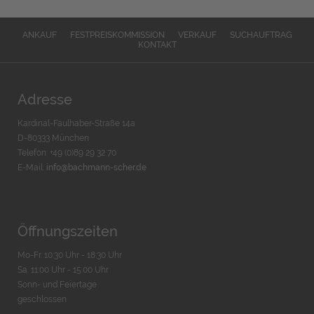
ANKAUF
FESTPREISKOMMISSION
VERKAUF
SUCHAUFTRAG
KONTAKT
Adresse
Kardinal-Faulhaber-Straße 14a
D-80333 München
Telefon: +49 (0)89 29 32 70
E-Mail:
info@bachmann-scher.de
Öffnungszeiten
Mo-Fr. 10:30 Uhr - 18:30 Uhr
Sa. 11:00 Uhr - 15.00 Uhr
Sonn- und Feiertage
geschlossen