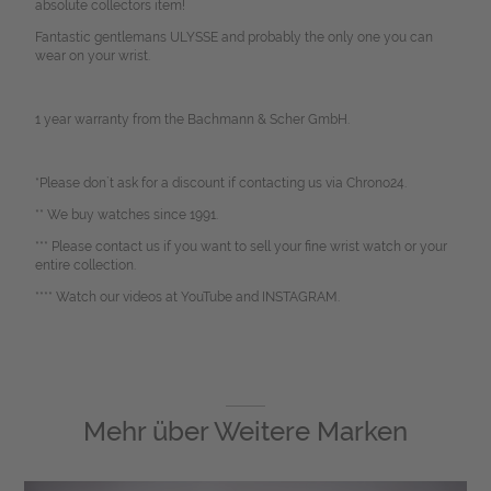
absolute collectors item!
Fantastic gentlemans ULYSSE and probably the only one you can
wear on your wrist.
1 year warranty from the Bachmann & Scher GmbH.
*Please don`t ask for a discount if contacting us via Chrono24.
** We buy watches since 1991.
*** Please contact us if you want to sell your fine wrist watch or your
entire collection.
**** Watch our videos at YouTube and INSTAGRAM.
Mehr über
Weitere Marken