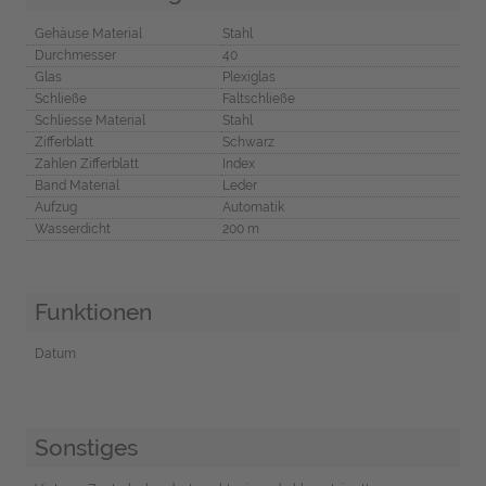
Gehäuse Material
Stahl
Durchmesser
40
Glas
Plexiglas
Schließe
Faltschließe
Schliesse Material
Stahl
Zifferblatt
Schwarz
Zahlen Zifferblatt
Index
Band Material
Leder
Aufzug
Automatik
Wasserdicht
200 m
Funktionen
Datum
Sonstiges