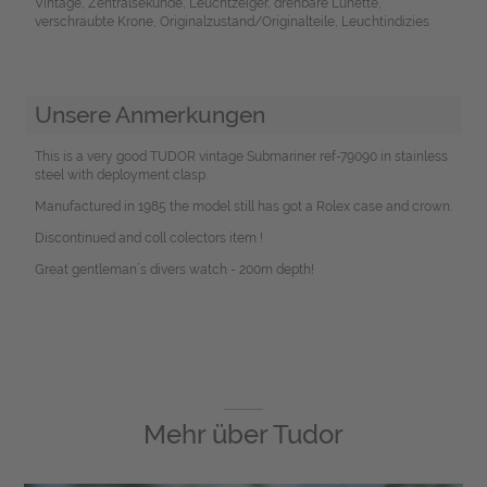
Vintage, Zentralsekunde, Leuchtzeiger, drehbare Lünette,
verschraubte Krone, Originalzustand/Originalteile, Leuchtindizies
Unsere Anmerkungen
This is a very good TUDOR vintage Submariner ref-79090 in stainless
steel with deployment clasp.
Manufactured in 1985 the model still has got a Rolex case and crown.
Discontinued and coll colectors item !
Great gentleman´s divers watch - 200m depth!
Mehr über
Tudor