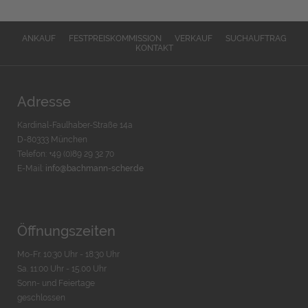
ANKAUF
FESTPREISKOMMISSION
VERKAUF
SUCHAUFTRAG
KONTAKT
Adresse
Kardinal-Faulhaber-Straße 14a
D-80333 München
Telefon: +49 (0)89 29 32 70
E-Mail:
info@bachmann-scher.de
Öffnungszeiten
Mo-Fr. 10:30 Uhr - 18:30 Uhr
Sa. 11:00 Uhr - 15.00 Uhr
Sonn- und Feiertage
geschlossen