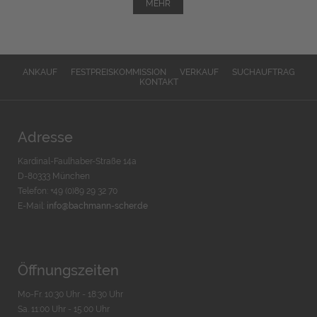
MEHR
ANKAUF
FESTPREISKOMMISSION
VERKAUF
SUCHAUFTRAG
KONTAKT
Adresse
Kardinal-Faulhaber-Straße 14a
D-80333 München
Telefon: +49 (0)89 29 32 70
E-Mail:
info@bachmann-scher.de
Öffnungszeiten
Mo-Fr. 10:30 Uhr - 18:30 Uhr
Sa. 11:00 Uhr - 15.00 Uhr