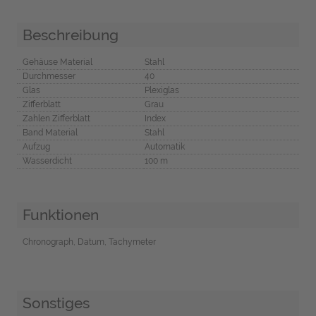
Beschreibung
Gehäuse Material
Stahl
Durchmesser
40
Glas
Plexiglas
Zifferblatt
Grau
Zahlen Zifferblatt
Index
Band Material
Stahl
Aufzug
Automatik
Wasserdicht
100 m
Funktionen
Chronograph, Datum, Tachymeter
Sonstiges