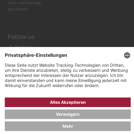
Sonn- und Feiertage
geschlossen
Follow us
Facebook
Instagram
Youtube
© 2026 by
Bachmann & Scher GmbH / Watchandco GmbH
DATENSCHUTZ
IMPRESSUM
VERSANDKOSTEN
AGB & WIDERRUF
COOKIE-EINSTELLUNGEN