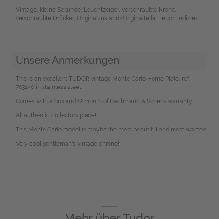
Vintage, kleine Sekunde, Leuchtzeiger, verschraubte Krone,
verschraubte Drücker, Originalzustand/Originalteile, Leuchtindizies
Unsere Anmerkungen
This is an excellent TUDOR vintage Monte Carlo Home Plate, ref.
7031/0 in stainless steel.
Comes with a box and 12 month of Bachmann & Scher's warranty!
All authentic collectors piece!
This Monte Carlo model is maybe the most beautiful and most wanted.
Very cool gentleman's vintage chrono!
Mehr über
Tudor