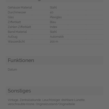
Gehäuse Material
Stahl
Durchmesser
40
Glas
Plexiglas
Zifferblatt
Blau
Zahlen Zifferblatt
Index
Band Material
Stahl
Aufzug
Automatik
Wasserdicht
200 m
Funktionen
Datum
Sonstiges
Vintage, Zentralsekunde, Leuchtzeiger, drehbare Lünette,
verschraubte Krone, Originalzustand/Originalteile