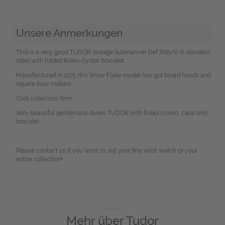
Unsere Anmerkungen
Thid is a very good TUDOR vintage Submariner Ref.7021/0 in stainless
steel with folded Rolex Oyster bracelet.
Manufactured in 1975 this Snow Flake model has got broad hands and
square hour makers.
Cool collectors item.
Very beautiful gentemans divers TUDOR with Rolex crown, case and
bracelet.
Please contact us if you want to sell your fine wrist watch or your
entire collection!
Mehr über
Tudor