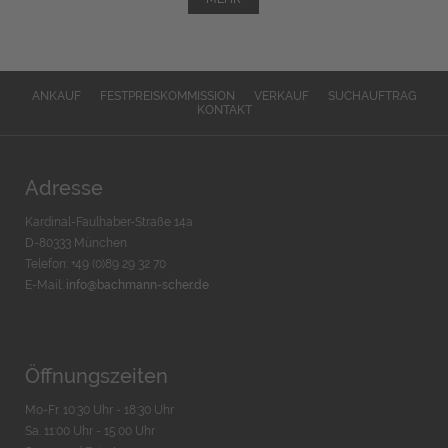
ANKAUF
FESTPREISKOMMISSION
VERKAUF
SUCHAUFTRAG
KONTAKT
Adresse
Kardinal-Faulhaber-Straße 14a
D-80333 München
Telefon: +49 (0)89 29 32 70
E-Mail:
info@bachmann-scher.de
Öffnungszeiten
Mo-Fr. 10:30 Uhr - 18:30 Uhr
Sa. 11:00 Uhr - 15.00 Uhr