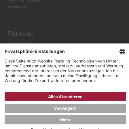
Sonn- und Feiertage
geschlossen
Follow us
Facebook
Instagram
Youtube
© 2026 by
Bachmann & Scher GmbH / Watchandco GmbH
DATENSCHUTZ
IMPRESSUM
VERSANDKOSTEN
AGB & WIDERRUF
COOKIE-EINSTELLUNGEN