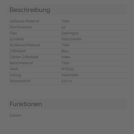
Beschreibung
Gehäuse Material
Titan
Durchmesser
42
Glas
Saphirglas
Schließe
Faltschließe
Schliesse Material
Titan
Zifferblatt
Blau
Zahlen Zifferblatt
Index
Band Material
Titan
Werk
MT5612
Aufzug
Automatik
Wasserdicht
500 m
Funktionen
Datum