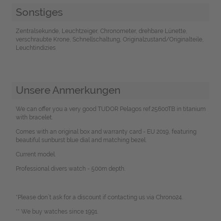
Sonstiges
Zentralsekunde, Leuchtzeiger, Chronometer, drehbare Lünette,
verschraubte Krone, Schnellschaltung, Originalzustand/Originalteile,
Leuchtindizies
Unsere Anmerkungen
We can offer you a very good TUDOR Pelagos ref.25600TB in titanium
with bracelet.
Comes with an original box and warranty card - EU 2019, featuring
beautiful sunburst blue dial and matching bezel.
Current model.
Professional divers watch - 500m depth.
*Please don`t ask for a discount if contacting us via Chrono24.
** We buy watches since 1991.