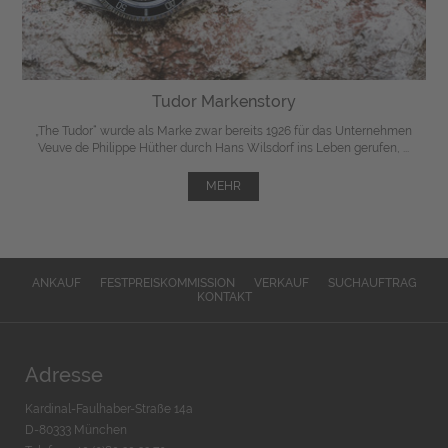
Tudor Markenstory
„The Tudor“ wurde als Marke zwar bereits 1926 für das Unternehmen
Veuve de Philippe Hüther durch Hans Wilsdorf ins Leben gerufen, ...
MEHR
ANKAUF
FESTPREISKOMMISSION
VERKAUF
SUCHAUFTRAG
KONTAKT
Adresse
Kardinal-Faulhaber-Straße 14a
D-80333 München