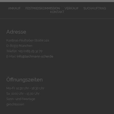
ANKAUF
FESTPREISKOMMISSION
VERKAUF
SUCHAUFTRAG
KONTAKT
Adresse
Kardinal-Faulhaber-Straße 14a
D-80333 München
Telefon: +49 (0)89 29 32 70
E-Mail:
info@bachmann-scher.de
Öffnungszeiten
Mo-Fr. 10:30 Uhr - 18:30 Uhr
Sa. 11:00 Uhr - 15.00 Uhr
Sonn- und Feiertage
geschlossen