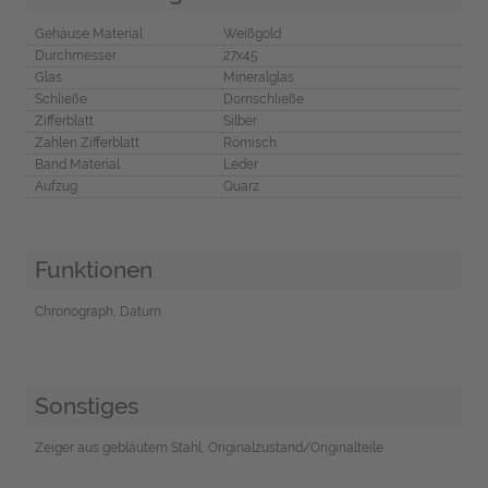
Gehäuse Material
Weißgold
Durchmesser
27x45
Glas
Mineralglas
Schließe
Dornschließe
Zifferblatt
Silber
Zahlen Zifferblatt
Römisch
Band Material
Leder
Aufzug
Quarz
Funktionen
Chronograph, Datum
Sonstiges
Zeiger aus gebläutem Stahl, Originalzustand/Originalteile