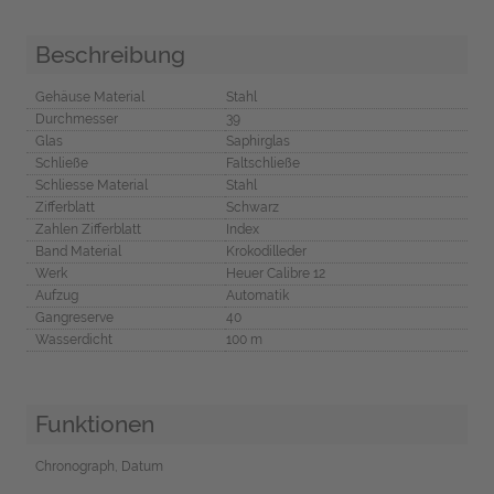
Beschreibung
Gehäuse Material
Stahl
Durchmesser
39
Glas
Saphirglas
Schließe
Faltschließe
Schliesse Material
Stahl
Zifferblatt
Schwarz
Zahlen Zifferblatt
Index
Band Material
Krokodilleder
Werk
Heuer Calibre 12
Aufzug
Automatik
Gangreserve
40
Wasserdicht
100 m
Funktionen
Chronograph, Datum