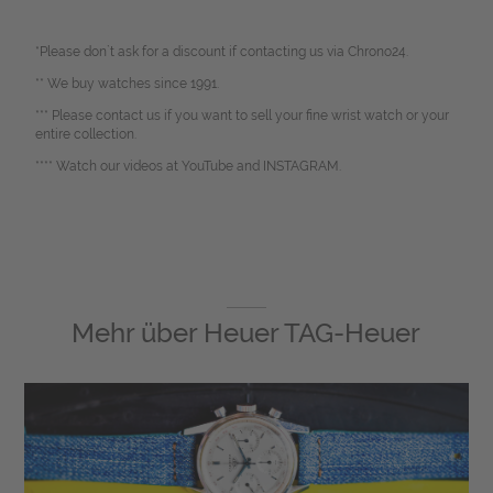
*Please don`t ask for a discount if contacting us via Chrono24.
** We buy watches since 1991.
*** Please contact us if you want to sell your fine wrist watch or your
entire collection.
**** Watch our videos at YouTube and INSTAGRAM.
Mehr über
Heuer TAG-Heuer