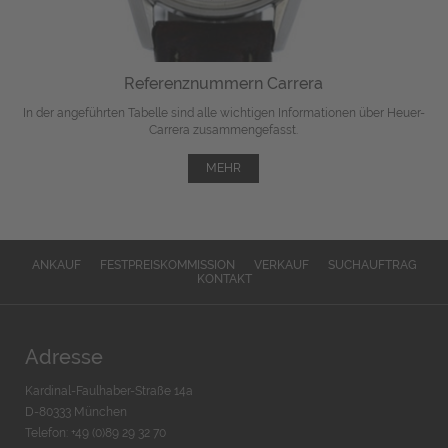
Referenznummern Carrera
In der angeführten Tabelle sind alle wichtigen Informationen über Heuer-
Carrera zusammengefasst.
MEHR
ANKAUF
FESTPREISKOMMISSION
VERKAUF
SUCHAUFTRAG
KONTAKT
Adresse
Kardinal-Faulhaber-Straße 14a
D-80333 München
Telefon: +49 (0)89 29 32 70