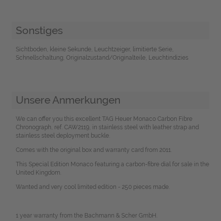
Sonstiges
Sichtboden, kleine Sekunde, Leuchtzeiger, limitierte Serie,
Schnellschaltung, Originalzustand/Originalteile, Leuchtindizies
Unsere Anmerkungen
We can offer you this excellent TAG Heuer Monaco Carbon Fibre
Chronograph, ref. CAW2119, in stainless steel with leather strap and
stainless steel deployment buckle.
Comes with the original box and warranty card from 2011.
This Special Edition Monaco featuring a carbon-fibre dial for sale in the
United Kingdom.
Wanted and very cool limited edition - 250 pieces made.
1 year warranty from the Bachmann & Scher GmbH.