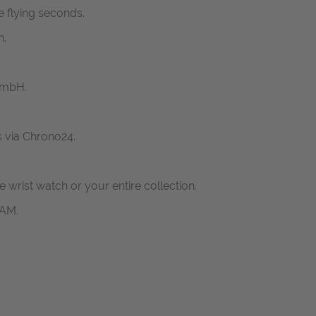
e flying seconds.
n.
GmbH.
s via Chrono24.
ne wrist watch or your entire collection.
RAM.