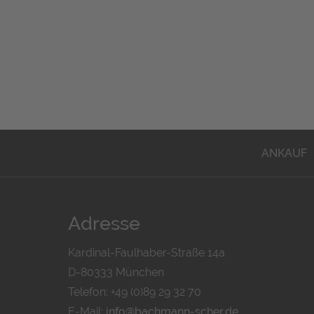
ANKAUF
Adresse
Kardinal-Faulhaber-Straße 14a
D-80333 München
Telefon: +49 (0)89 29 32 70
E-Mail:
info@bachmann-scher.de