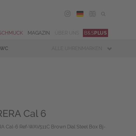
DEU
ENG
SCHMUCK
MAGAZIN
ÜBER UNS
B&S
PLUS
IWC
ALLE UHRENMARKEN
ERA Cal 6
Cal-6 Ref-WAV511C Brown Dial Steel Box Bj-