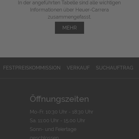
In der angeführten Tabelle sind alle wichtigen
Informationen über Heuer-Carrera
zusammengefasst.
MEHR
FESTPREISKOMMISSION
VERKAUF
SUCHAUFTRAG
Öffnungszeiten
Mo-Fr. 10:30 Uhr - 18:30 Uhr
Sa. 11:00 Uhr - 15.00 Uhr
Sonn- und Feiertage
geschlossen