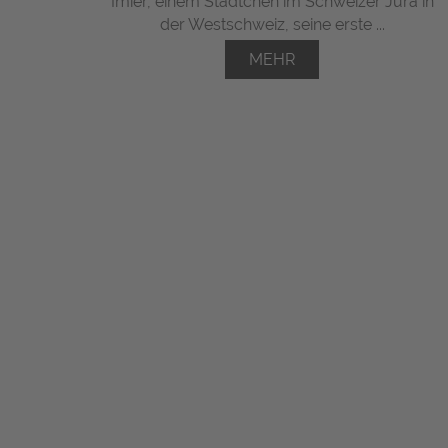
Imier, einem Städtchen im Schweizer Jura in
der Westschweiz, seine erste ...
MEHR