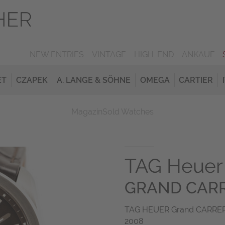
NEW ENTRIES
VINTAGE
HIGH-END
ANKAUF
ET
CZAPEK
A. LANGE & SÖHNE
OMEGA
CARTIER
Magazin
Sold Watches
TAG Heuer
GRAND CARR
TAG HEUER Grand CARRERA 
2008