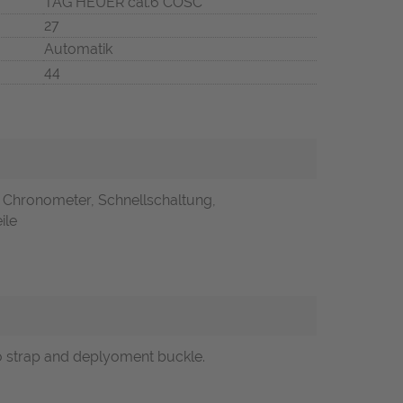
TAG HEUER cal.6 COSC
27
Automatik
44
, Chronometer, Schnellschaltung,
ile
o strap and deplyoment buckle.