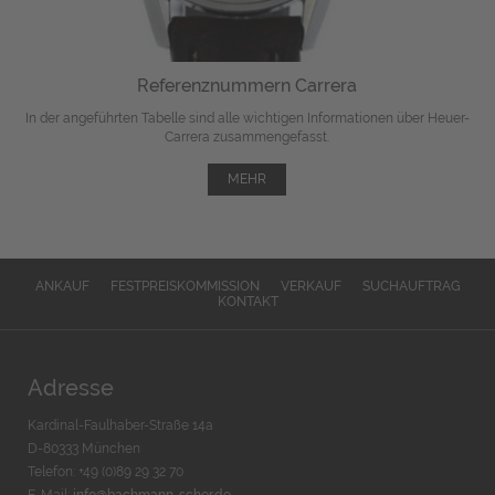
Referenznummern Carrera
In der angeführten Tabelle sind alle wichtigen Informationen über Heuer-
Carrera zusammengefasst.
MEHR
ANKAUF
FESTPREISKOMMISSION
VERKAUF
SUCHAUFTRAG
KONTAKT
Adresse
Kardinal-Faulhaber-Straße 14a
D-80333 München
Telefon: +49 (0)89 29 32 70