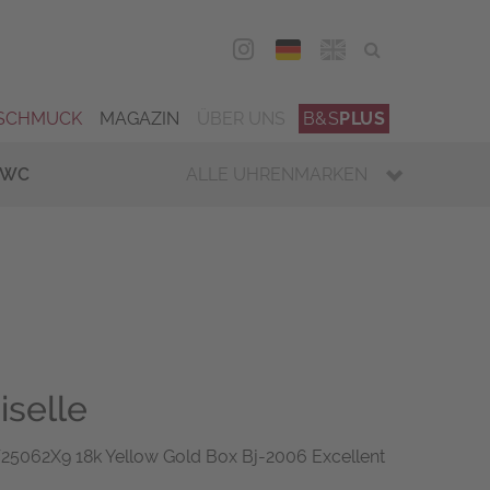
DEU
ENG
SCHMUCK
MAGAZIN
ÜBER UNS
B&S
PLUS
IWC
ALLE UHRENMARKEN
selle
5062X9 18k Yellow Gold Box Bj-2006 Excellent