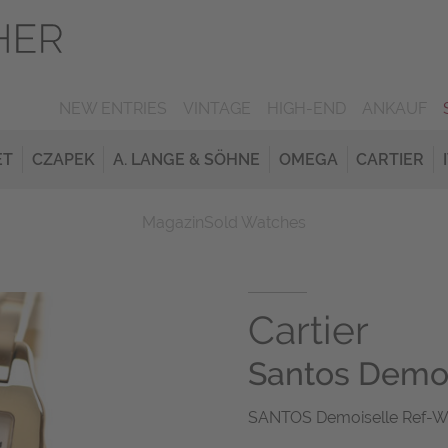
NEW ENTRIES
VINTAGE
HIGH-END
ANKAUF
ET
CZAPEK
A. LANGE & SÖHNE
OMEGA
CARTIER
Magazin
Sold Watches
Cartier
Santos Demoi
SANTOS Demoiselle Ref-W2