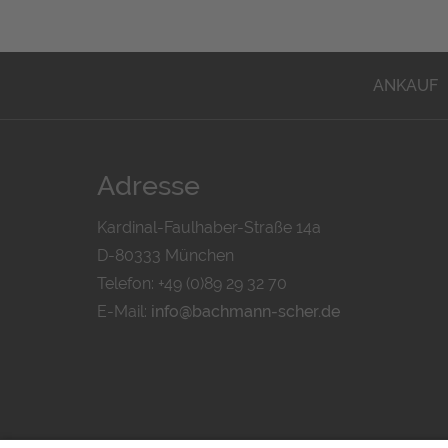
ANKAUF
Adresse
Kardinal-Faulhaber-Straße 14a
D-80333 München
Telefon: +49 (0)89 29 32 70
E-Mail:
info@bachmann-scher.de