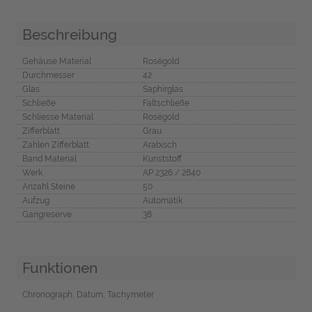
Beschreibung
Gehäuse Material
Roségold
Durchmesser
42
Glas
Saphirglas
Schließe
Faltschließe
Schliesse Material
Roségold
Zifferblatt
Grau
Zahlen Zifferblatt
Arabisch
Band Material
Kunststoff
Werk
AP 2326 / 2840
Anzahl Steine
50
Aufzug
Automatik
Gangreserve
38
Funktionen
Chronograph, Datum, Tachymeter