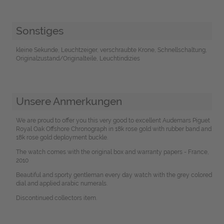
Sonstiges
kleine Sekunde, Leuchtzeiger, verschraubte Krone, Schnellschaltung,
Originalzustand/Originalteile, Leuchtindizies
Unsere Anmerkungen
We are proud to offer you this very good to excellent Audemars Piguet
Royal Oak Offshore Chronograph in 18k rose gold with rubber band and
18k rose gold deployment buckle.
The watch comes with the original box and warranty papers - France,
2010
Beautiful and sporty gentleman every day watch with the grey colored
dial and applied arabic numerals.
Discontinued collectors item.