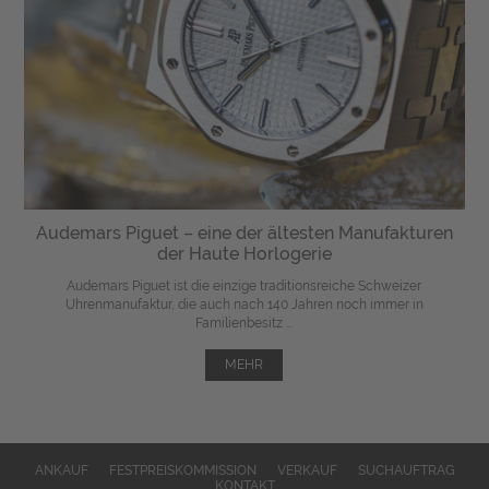
Audemars Piguet – eine der ältesten Manufakturen
der Haute Horlogerie
Audemars Piguet ist die einzige traditionsreiche Schweizer
Uhrenmanufaktur, die auch nach 140 Jahren noch immer in
Familienbesitz ...
MEHR
ANKAUF
FESTPREISKOMMISSION
VERKAUF
SUCHAUFTRAG
KONTAKT