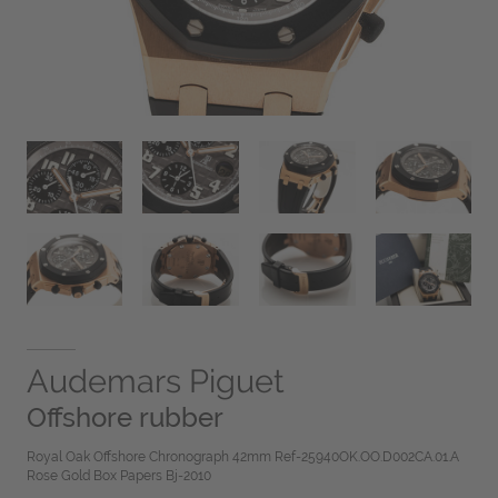
Audemars Piguet
Offshore rubber
Royal Oak Offshore Chronograph 42mm Ref-25940OK.OO.D002CA.01.A
Rose Gold Box Papers Bj-2010