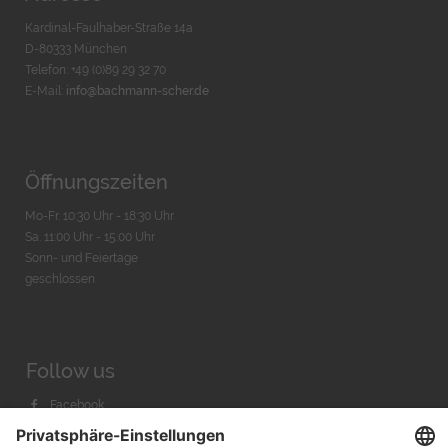
Kardinal-Faulhaber-Straße 14a
D-80333 München
Telefon: +49 (0)89 29 32 70
E-Mail:
info@bachmann-scher.de
Öffnungszeiten
Mo-Fr. 10:30 Uhr - 18:30 Uhr
Sa. 11:00 Uhr - 15.00 Uhr
Sonn- und Feiertage
geschlossen
Follow us
Facebook
Instagram
Youtube