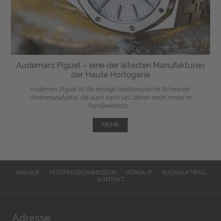
Audemars Piguet – eine der ältesten Manufakturen
der Haute Horlogerie
Audemars Piguet ist die einzige traditionsreiche Schweizer
Uhrenmanufaktur, die auch nach 140 Jahren noch immer in
Familienbesitz ...
MEHR
ANKAUF
FESTPREISKOMMISSION
VERKAUF
SUCHAUFTRAG
KONTAKT
Adresse