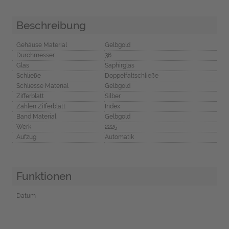
Beschreibung
Gehäuse Material
Gelbgold
Durchmesser
36
Glas
Saphirglas
Schließe
Doppelfaltschließe
Schliesse Material
Gelbgold
Zifferblatt
Silber
Zahlen Zifferblatt
Index
Band Material
Gelbgold
Werk
2225
Aufzug
Automatik
Funktionen
Datum