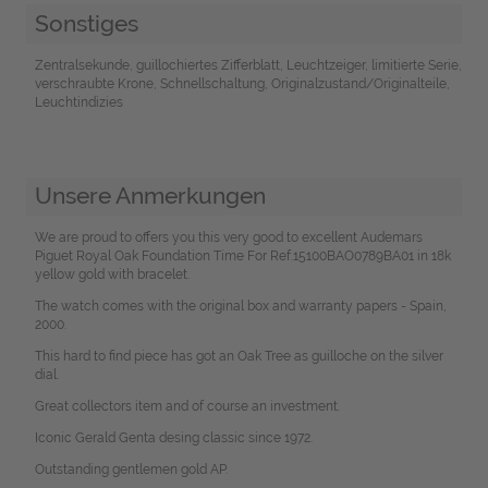
Sonstiges
Zentralsekunde, guillochiertes Zifferblatt, Leuchtzeiger, limitierte Serie,
verschraubte Krone, Schnellschaltung, Originalzustand/Originalteile,
Leuchtindizies
Unsere Anmerkungen
We are proud to offers you this very good to excellent Audemars
Piguet Royal Oak Foundation Time For Ref.15100BAO0789BA01 in 18k
yellow gold with bracelet.
The watch comes with the original box and warranty papers - Spain,
2000.
This hard to find piece has got an Oak Tree as guilloche on the silver
dial.
Great collectors item and of course an investment.
Iconic Gerald Genta desing classic since 1972.
Outstanding gentlemen gold AP.