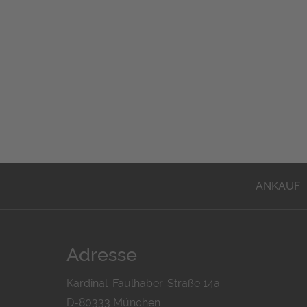
ANKAUF
Adresse
Kardinal-Faulhaber-Straße 14a
D-80333 München