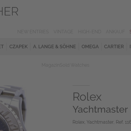
NEW ENTRIES
VINTAGE
HIGH-END
ANKAUF
ET
CZAPEK
A. LANGE & SÖHNE
OMEGA
CARTIER
Magazin
Sold Watches
Rolex
Yachtmaster
Rolex, Yachtmaster, Ref. 116