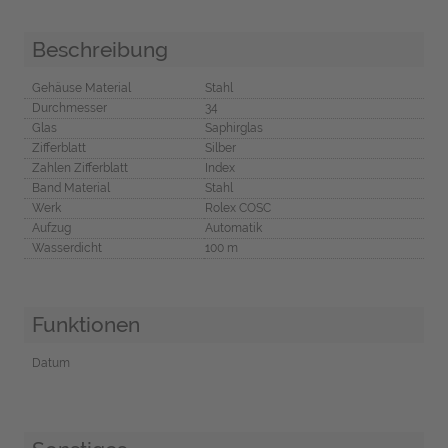
Beschreibung
Gehäuse Material
Stahl
Durchmesser
34
Glas
Saphirglas
Zifferblatt
Silber
Zahlen Zifferblatt
Index
Band Material
Stahl
Werk
Rolex COSC
Aufzug
Automatik
Wasserdicht
100 m
Funktionen
Datum