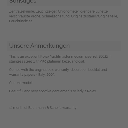
Sonstiges
Zentralsekunde, Leuchtzeiger, Chronometer, drehbare Lünette,
verschraubte Krone, Schnellschaltung, Originalzustand/Originalteile,
Leuchtindizies
Unsere Anmerkungen
This is an excellent Rolex Yachtmaster medium size, ref. 18622 in
stainless steel with 950 platinum bezel and dial.
Comes with the original box, warranty, descrbtion booklet and
warranty papers - Italy, 2009.
Current model!
Beautiful and very sportive gentleman`s or lady`s Rolex.
12 month of Bachmann & Scher`s warranty!