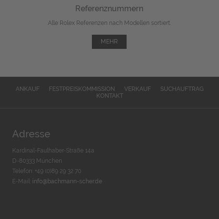
Referenznummern
Alle Rolex Referenzen nach Modellen sortiert.
MEHR
ANKAUF
FESTPREISKOMMISSION
VERKAUF
SUCHAUFTRAG
KONTAKT
Adresse
Kardinal-Faulhaber-Straße 14a
D-80333 München
Telefon: +49 (0)89 29 32 70
E-Mail:
info@bachmann-scher.de