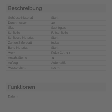
Beschreibung
Gehäuse Material
Stahl
Durchmesser
40
Glas
Saphirglas
Schließe
Faltschließe
Schliesse Material
Stahl
Zahlen Zifferblatt
Index
Band Material
Stahl
Werk
Rolex Cal. 3135
Anzahl Steine
31
Aufzug
Automatik
Wasserdicht
100 m
Funktionen
Datum