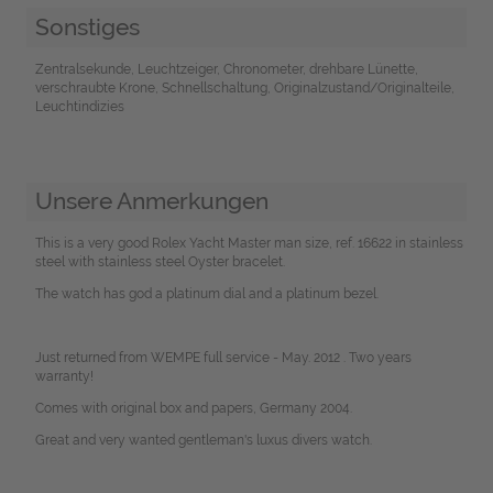
Sonstiges
Zentralsekunde, Leuchtzeiger, Chronometer, drehbare Lünette,
verschraubte Krone, Schnellschaltung, Originalzustand/Originalteile,
Leuchtindizies
Unsere Anmerkungen
This is a very good Rolex Yacht Master man size, ref. 16622 in stainless
steel with stainless steel Oyster bracelet.
The watch has god a platinum dial and a platinum bezel.
Just returned from WEMPE full service - May. 2012 . Two years
warranty!
Comes with original box and papers, Germany 2004.
Great and very wanted gentleman's luxus divers watch.