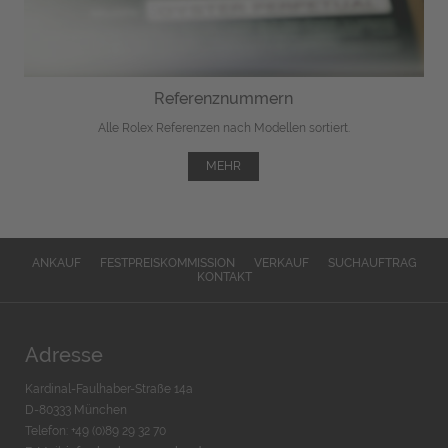
Referenznummern
Alle Rolex Referenzen nach Modellen sortiert.
MEHR
ANKAUF
FESTPREISKOMMISSION
VERKAUF
SUCHAUFTRAG
KONTAKT
Adresse
Kardinal-Faulhaber-Straße 14a
D-80333 München
Telefon: +49 (0)89 29 32 70