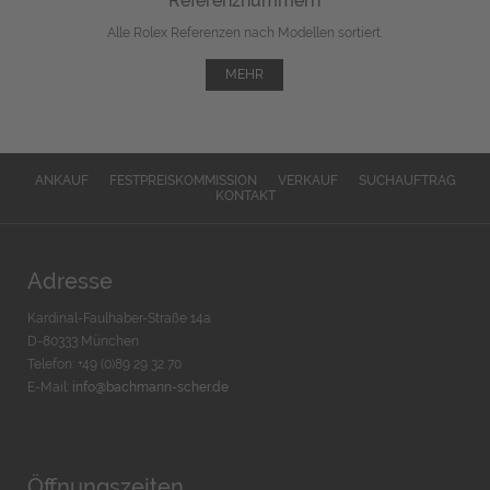
Referenznummern
Alle Rolex Referenzen nach Modellen sortiert.
MEHR
ANKAUF
FESTPREISKOMMISSION
VERKAUF
SUCHAUFTRAG
KONTAKT
Adresse
Kardinal-Faulhaber-Straße 14a
D-80333 München
Telefon: +49 (0)89 29 32 70
E-Mail:
info@bachmann-scher.de
Öffnungszeiten