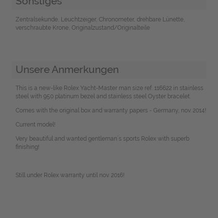
Sonstiges
Zentralsekunde, Leuchtzeiger, Chronometer, drehbare Lünette,
verschraubte Krone, Originalzustand/Originalteile
Unsere Anmerkungen
This is a new-like Rolex Yacht-Master man size ref. 116622 in stainless
steel with 950 platinum bezel and stainless steel Oyster bracelet.
Comes with the original box and warranty papers - Germany, nov. 2014!
Current model!
Very beautiful and wanted gentleman´s sports Rolex with superb
finishing!
Still under Rolex warranty until nov. 2016!