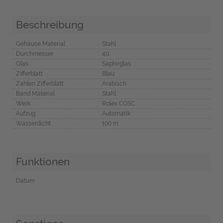
Beschreibung
Gehäuse Material
Stahl
Durchmesser
40
Glas
Saphirglas
Zifferblatt
Blau
Zahlen Zifferblatt
Arabisch
Band Material
Stahl
Werk
Rolex COSC
Aufzug
Automatik
Wasserdicht
100 m
Funktionen
Datum