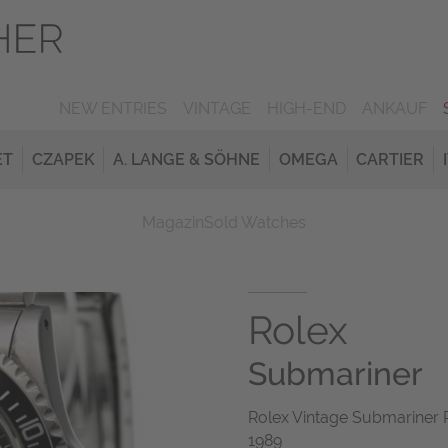
NEW ENTRIES
VINTAGE
HIGH-END
ANKAUF
ET
CZAPEK
A. LANGE & SÖHNE
OMEGA
CARTIER
Magazin
Sold Watches
Rolex
Submariner
Rolex Vintage Submariner R
1989