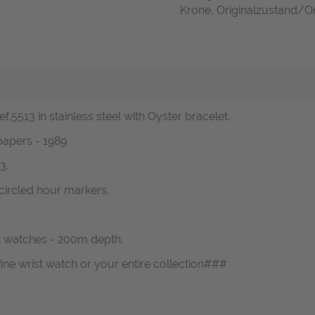
Krone, Originalzustand/Ori
.5513 in stainless steel with Oyster bracelet.
papers - 1989
3.
 circled hour markers.
st watches - 200m depth.
fine wrist watch or your entire collection###