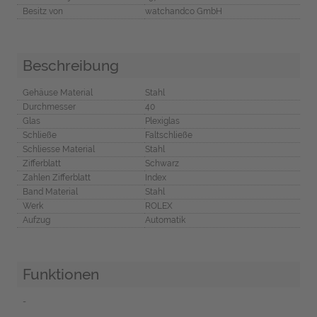
Besitz von
watchandco GmbH
Beschreibung
Gehäuse Material
Stahl
Durchmesser
40
Glas
Plexiglas
Schließe
Faltschließe
Schliesse Material
Stahl
Zifferblatt
Schwarz
Zahlen Zifferblatt
Index
Band Material
Stahl
Werk
ROLEX
Aufzug
Automatik
Funktionen
-