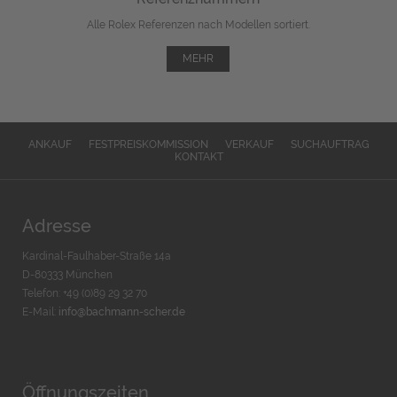
Alle Rolex Referenzen nach Modellen sortiert.
MEHR
ANKAUF
FESTPREISKOMMISSION
VERKAUF
SUCHAUFTRAG
KONTAKT
Adresse
Kardinal-Faulhaber-Straße 14a
D-80333 München
Telefon: +49 (0)89 29 32 70
E-Mail:
info@bachmann-scher.de
Öffnungszeiten