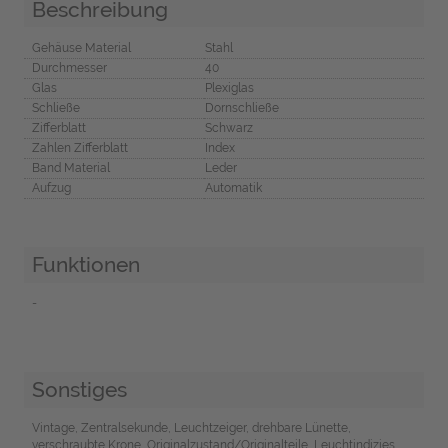
Beschreibung
Gehäuse Material
Stahl
Durchmesser
40
Glas
Plexiglas
Schließe
Dornschließe
Zifferblatt
Schwarz
Zahlen Zifferblatt
Index
Band Material
Leder
Aufzug
Automatik
Funktionen
-
Sonstiges
Vintage, Zentralsekunde, Leuchtzeiger, drehbare Lünette,
verschraubte Krone, Originalzustand/Originalteile, Leuchtindizies