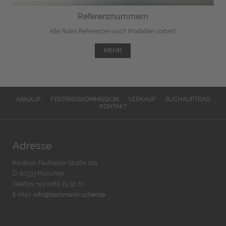
Referenznummern
Alle Rolex Referenzen nach Modellen sortiert.
MEHR
ANKAUF
FESTPREISKOMMISSION
VERKAUF
SUCHAUFTRAG
KONTAKT
Adresse
Kardinal-Faulhaber-Straße 14a
D-80333 München
Telefon: +49 (0)89 29 32 70
E-Mail:
info@bachmann-scher.de