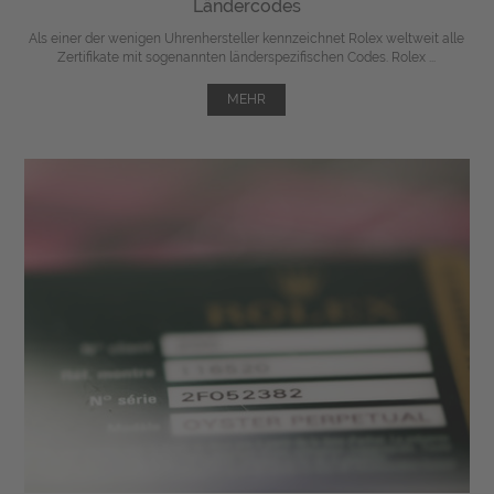
Ländercodes
Als einer der wenigen Uhrenhersteller kennzeichnet Rolex weltweit alle
Zertifikate mit sogenannten länderspezifischen Codes. Rolex ...
MEHR