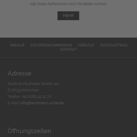
Alle Rolex Referenzen nach Modellen sortiert.
MEHR
ANKAUF
FESTPREISKOMMISSION
VERKAUF
SUCHAUFTRAG
KONTAKT
Adresse
Kardinal-Faulhaber-Straße 14a
D-80333 München
Telefon: +49 (0)89 29 32 70
E-Mail:
info@bachmann-scher.de
Öffnungszeiten