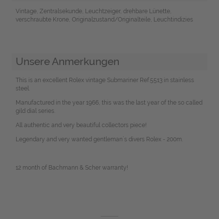
Vintage, Zentralsekunde, Leuchtzeiger, drehbare Lünette,
verschraubte Krone, Originalzustand/Originalteile, Leuchtindizies
Unsere Anmerkungen
This is an excellent Rolex vintage Submariner Ref.5513 in stainless
steel.
Manufactured in the year 1966, this was the last year of the so called
gild dial series.
All authentic and very beautiful collectors piece!
Legendary and very wanted gentleman´s divers Rolex - 200m.
12 month of Bachmann & Scher warranty!