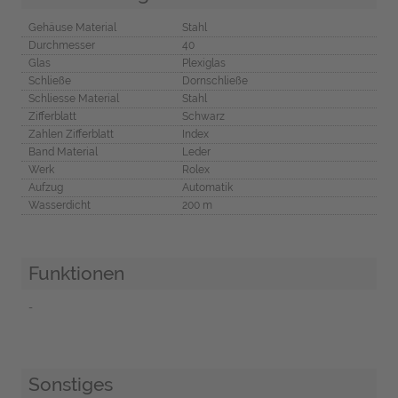
Gehäuse Material
Stahl
Durchmesser
40
Glas
Plexiglas
Schließe
Dornschließe
Schliesse Material
Stahl
Zifferblatt
Schwarz
Zahlen Zifferblatt
Index
Band Material
Leder
Werk
Rolex
Aufzug
Automatik
Wasserdicht
200 m
Funktionen
-
Sonstiges