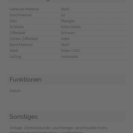
Gehäuse Material
Stahl
Durchmesser
40
Glas
Plexiglas
Schließe
Faltschließe
Zifferblatt
Schwarz
Zahlen Zifferblatt
Index
Band Material
Stahl
Werk
Rolex COSC
Aufzug
Automatik
Funktionen
Datum
Sonstiges
Vintage, Zentralsekunde, Leuchtzeiger, verschraubte Krone,
Originalzustand/Originalteile, Leuchtindizies