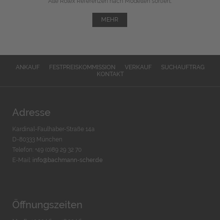
Alle Rolex Referenzen nach Modellen sortiert.
MEHR
ANKAUF
FESTPREISKOMMISSION
VERKAUF
SUCHAUFTRAG
KONTAKT
Adresse
Kardinal-Faulhaber-Straße 14a
D-80333 München
Telefon: +49 (0)89 29 32 70
E-Mail:
info@bachmann-scher.de
Öffnungszeiten